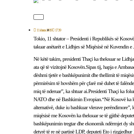
11 shtator 2019
17:39
Tokio, 11 shtator – Presidenti i Republikës së Kosovës
takuar anëtarët e Lidhjes së Miqësisë në Kuvendin e 
Në këtë takim, presidenti Thaçi ka theksuar se Lidhja e
ata që të vizitojnë Kosovën.Sipas tij, hapja e Ambasad
dëshmi tjetër e bashkëpunimit dhe thellimit të miqës
përmirësim të hovshëm për çfarë më duhet të falënde
miq të nderuar”, ka shtuar ai.Presidenti Thaçi ka folu
NATO dhe në Bashkimin Evropian.“Në Kosovë ka ko
alternativë, duke iu bashkuar vlerave perëndimore”, k
miqësisë me Kosovën ka theksuar se të gjithë deputetet
bashkëpunimin tregtar dhe ekonomik ndërmjet dy shte
detyrë të re në partinë LDP, deputeti Eto i rizgjedhur