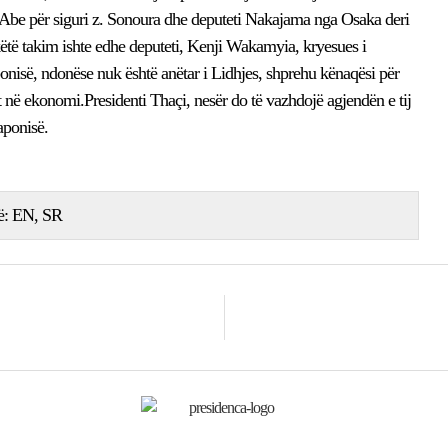
it Abe për siguri z. Sonoura dhe deputeti Nakajama nga Osaka deri
këtë takim ishte edhe deputeti, Kenji Wakamyia, kryesues i
nisë, ndonëse nuk është anëtar i Lidhjes, shprehu kënaqësi për
 në ekonomi.Presidenti Thaçi, nesër do të vazhdojë agjendën e tij
aponisë.
ë:
EN
SR