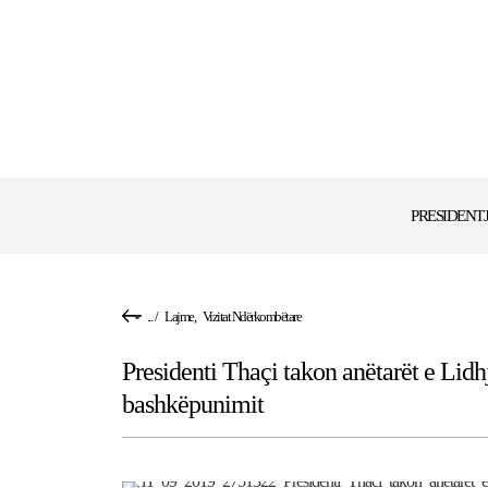
PRESIDENT
...
/
Lajme
,
Vizitat Ndërkombëtare
Presidenti Thaçi takon anëtarët e Lidh
bashkëpunimit