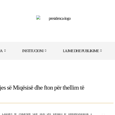
JA
INSTITUCIONI
LAJME DHE PUBLIKIME
jes së Miqësisë dhe fton për thellim të