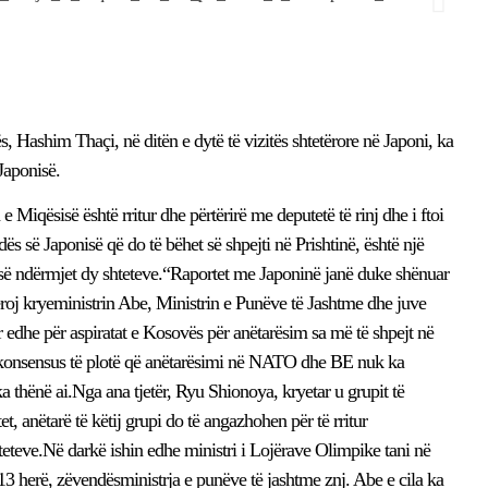
, Hashim Thaçi, në ditën e dytë të vizitës shtetërore në Japoni, ka
Japonisë.
 Miqësisë është rritur dhe përtërirë me deputetë të rinj dhe i ftoi
ës së Japonisë që do të bëhet së shpejti në Prishtinë, është një
isë ndërmjet dy shteteve.“Raportet me Japoninë janë duke shënuar
roj kryeministrin Abe, Ministrin e Punëve të Jashtme dhe juve
r edhe për aspiratat e Kosovës për anëtarësim sa më të shpejt në
nsensus të plotë që anëtarësimi në NATO dhe BE nuk ka
a thënë ai.Nga ana tjetër, Ryu Shionoya, kryetar u grupit të
, anëtarë të këtij grupi do të angazhohen për të rritur
teve.Në darkë ishin edhe ministri i Lojërave Olimpike tani në
 13 herë, zëvendësministrja e punëve të jashtme znj. Abe e cila ka