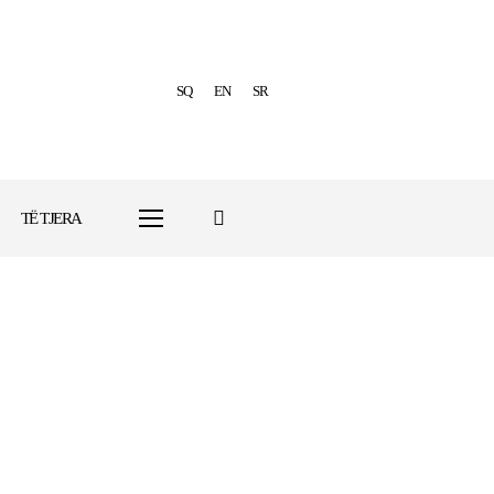
SQ
EN
SR
TË TJERA