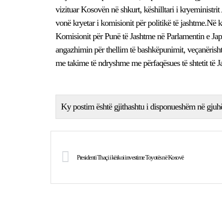
vizituar Kosovën në shkurt, këshilltari i kryeministr
vonë kryetar i komisionit për politikë të jashtme.Në 
Komisionit për Punë të Jashtme në Parlamentin e Japo
angazhimin për thellim të bashkëpunimit, veçanërisht
me takime të ndryshme me përfaqësues të shtetit të J
Ky postim është gjithashtu i disponueshëm në gjuh
Presidenti Thaçi i kërkoi investime Toyotës në Kosovë