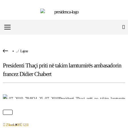
...
/
Lajme
Presidenti Thaçi priti në takim lamtumirës ambasadorin
francez Didier Chabert
25 korrik 2019
12:11