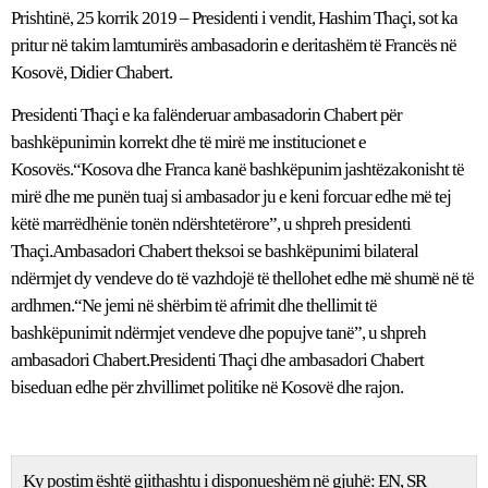
Prishtinë, 25 korrik 2019 – Presidenti i vendit, Hashim Thaçi, sot ka
pritur në takim lamtumirës ambasadorin e deritashëm të Francës në
Kosovë, Didier Chabert.
Presidenti Thaçi e ka falënderuar ambasadorin Chabert për
bashkëpunimin korrekt dhe të mirë me institucionet e
Kosovës.“Kosova dhe Franca kanë bashkëpunim jashtëzakonisht të
mirë dhe me punën tuaj si ambasador ju e keni forcuar edhe më tej
këtë marrëdhënie tonën ndërshtetërore”, u shpreh presidenti
Thaçi.Ambasadori Chabert theksoi se bashkëpunimi bilateral
ndërmjet dy vendeve do të vazhdojë të thellohet edhe më shumë në të
ardhmen.“Ne jemi në shërbim të afrimit dhe thellimit të
bashkëpunimit ndërmjet vendeve dhe popujve tanë”, u shpreh
ambasadori Chabert.Presidenti Thaçi dhe ambasadori Chabert
biseduan edhe për zhvillimet politike në Kosovë dhe rajon.
Ky postim është gjithashtu i disponueshëm në gjuhë:
EN
SR