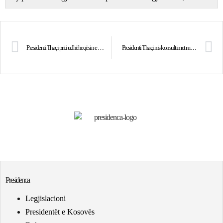
Presidenti Thaçi priti udhëheqësin e EULEX-it Thran, biseduan për vazhdimin e bashkëpunimit
Presidenti Thaçi nis konsultimet me partitë politike në javën e ardhshme
Presidenca
Legjislacioni
Presidentët e Kosovës