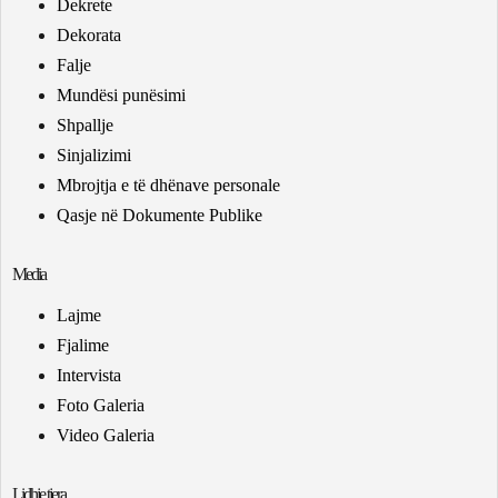
Dekrete
Dekorata
Falje
Mundësi punësimi
Shpallje
Sinjalizimi
Mbrojtja e të dhënave personale
Qasje në Dokumente Publike
Media
Lajme
Fjalime
Intervista
Foto Galeria
Video Galeria
Lidhje tjera