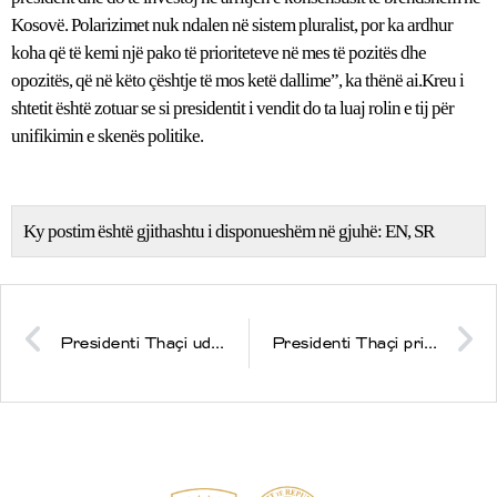
Kosovë. Polarizimet nuk ndalen në sistem pluralist, por ka ardhur
koha që të kemi një pako të prioriteteve në mes të pozitës dhe
opozitës, që në këto çështje të mos ketë dallime”, ka thënë ai.Kreu i
shtetit është zotuar se si presidentit i vendit do ta luaj rolin e tij për
unifikimin e skenës politike.
Ky postim është gjithashtu i disponueshëm në gjuhë:
EN
SR
Presidenti Thaçi udhëtoi për në Berlin
Presidenti Thaçi priti në takim lamtumirës ambasadorin italian Piero Sardi