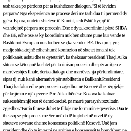
tash taksa po përdoret për ta kushtëzuar dialogun.“Si të lëvizim
përpara? Nga eksperienca në procese deri më tash dua t’i përmend dy
gjëra. E para, uniteti i shteteve të Kuintit, i cili është kyç që të
vazhdojmë përpara me procesin. Dhe e dyta, koordinim i plotë SHBA
dhe BE, edhe pse as ky koordinim nuk bën shumë punë kur vende të
Bashkimit Evropian nuk lodhen se çka vendos BE. Disa prej tyre,
madje shkaktojnë edhe shumë konfuzion në shtetet tona, si tek
politikanët, ashtu dhe te qytetarët”, ka theksuar presidenti Thaçi.Ai ka
shtuar se këto janë kushtet për ta rinisur procesin dhe për arritjen e
marrëveshjes finale, derisa dialogu dhe marrëveshja përfundimtare,
sipas tij, nuk kanë alternativë për stabilitetin e Ballkanit.Presidenti
Thaçi ka folur edhe për procesin zgjedhor në Kosovë dhe përpjekjet
për krijimin e një qeverie të re.Ai ka thënë se Kosova ka kaluar
suksesshëm një test të demokracisë, pa marrë parasysh rezultatin
zgjedhor.“Partia fituese duhet të fillojë me formimin e qeverisë. Dua të
theksoj se çdo proces me Serbinë do të trajtohet në nivel të dy
shteteve sovrane dhe me konsensus politik në Kosovë. Unë jam
president dhe do të investoj në arritjen e konsensusit të brendshëm në