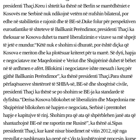
presidenti Thaçi.Kreu i shtetit ka thënë në Berlin se marrëdhëniet e
Kosovës me Serbinë nuk ndikojnë vetëm në rrafshin bilateral, por
edhe në stabilitetin e rajonit dhe të BE-së.Duke folur për perspektiven
euroatlantike të shteteve të Ballkanit Perëndimor, presidenti Thaçi ka
theksuar se Kosova duhet ta marrë liberalizimin e vizave sa më shpejt
të jetë e mundur.“Këtë nuk e shohim si dhuratë, por është diçka që
Kosova e meriton dhe ka plotësuar kriteret për ta marrë. Së dyti, hapja
e negociatave me Maqedoninë e Veriut dhe Shqipërinë duhet të bëhet
në të ardhmen e afërt. Bllokimi i negociatave ishte mesazh i keq për
gjithë Ballkanin Perëndimor”, ka thënë presidenti Thaçi.Para shumë
përfaqësuesve shtetërorë të SHBA-së, BE-së dhe shoqërisë civile,
presidenti Thaçi ka thënë se po shohim se BE-ja ka standarde të
dyfishta.“Derisa Kosova bllokohet në liberalizim dhe Maqedonia me
Shqipërinë bllokohen në hapjen e negociata, Serbisë i premtohet
hapje e kapitujve të rinj. Shohim pra që ata që shpërblehen janë ata që
shantazhojnë BE-në me raportin me Rusinë”, ka thënë ai.Sipas
presidentit Thaçi, kur kanë nisur bisedimet në vitin 2012, një nga
rregullat e pashkruara ka qenë që s’do ta kushtëzojmë procesin, kurse