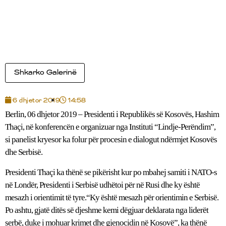
Shkarko Galerinë
6 dhjetor 2019
14:58
Berlin, 06 dhjetor 2019 – Presidenti i Republikës së Kosovës, Hashim
Thaçi, në konferencën e organizuar nga Instituti “Lindje-Perëndim”,
si panelist kryesor ka folur për procesin e dialogut ndërmjet Kosovës
dhe Serbisë.
Presidenti Thaçi ka thënë se pikërisht kur po mbahej samiti i NATO-s
në Londër, Presidenti i Serbisë udhëtoi për në Rusi dhe ky është
mesazh i orientimit të tyre.“Ky është mesazh për orientimin e Serbisë.
Po ashtu, gjatë ditës së djeshme kemi dëgjuar deklarata nga liderët
serbë, duke i mohuar krimet dhe gjenocidin në Kosovë”, ka thënë