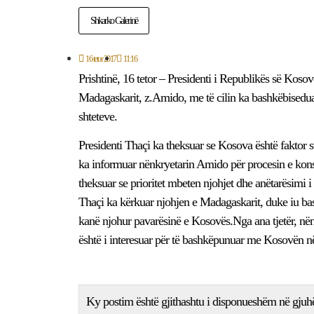
Shkarko Galerinë
16 tetor 2017
11:16
Prishtinë, 16 tetor – Presidenti i Republikës së Kosov
Madagaskarit, z.Amido, me të cilin ka bashkëbisedua
shteteve.
Presidenti Thaçi ka theksuar se Kosova është faktor s
ka informuar nënkryetarin Amido për procesin e kons
theksuar se prioritet mbeten njohjet dhe anëtarësimi 
Thaçi ka kërkuar njohjen e Madagaskarit, duke iu ba
kanë njohur pavarësinë e Kosovës.Nga ana tjetër, nënkr
është i interesuar për të bashkëpunuar me Kosovën në
Ky postim është gjithashtu i disponueshëm në gjuh