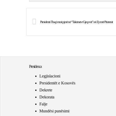
Presidenti Thaçi mori pjesë në “Takimet e Gjeçovit” në Zym të Prizrenit
Presidenca
Legjislacioni
Presidentët e Kosovës
Dekrete
Dekorata
Falje
Mundësi punësimi