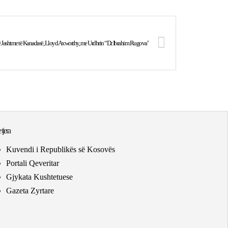
 të Jashtme të Kanadasë, Lloyd Axworthy, me Urdhrin “Dr. Ibrahim Rugova”
 tjera
Kuvendi i Republikës së Kosovës
Portali Qeveritar
Gjykata Kushtetuese
Gazeta Zyrtare