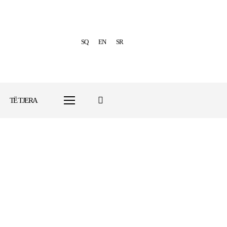
SQ
EN
SR
TË TJERA