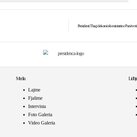
Presidenti Thaçi dekoroi ish-ministrin e Punëve
Media
Lidhje
Lajme
Fjalime
Intervista
Foto Galeria
Video Galeria