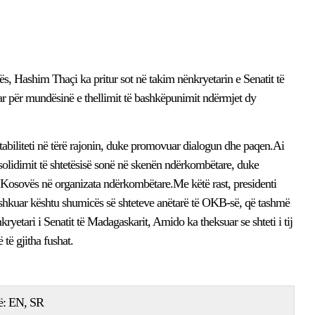
ës, Hashim Thaçi ka pritur sot në takim nënkryetarin e Senatit të
r për mundësinë e thellimit të bashkëpunimit ndërmjet dy
tabiliteti në tërë rajonin, duke promovuar dialogun dhe paqen.Ai
olidimit të shtetësisë sonë në skenën ndërkombëtare, duke
i Kosovës në organizata ndërkombëtare.Me këtë rast, presidenti
shkuar kështu shumicës së shteteve anëtarë të OKB-së, që tashmë
yetari i Senatit të Madagaskarit, Amido ka theksuar se shteti i tij
 të gjitha fushat.
ë:
EN
SR