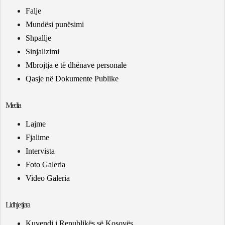
Falje
Mundësi punësimi
Shpallje
Sinjalizimi
Mbrojtja e të dhënave personale
Qasje në Dokumente Publike
Media
Lajme
Fjalime
Intervista
Foto Galeria
Video Galeria
Lidhje tjera
Kuvendi i Republikës së Kosovës