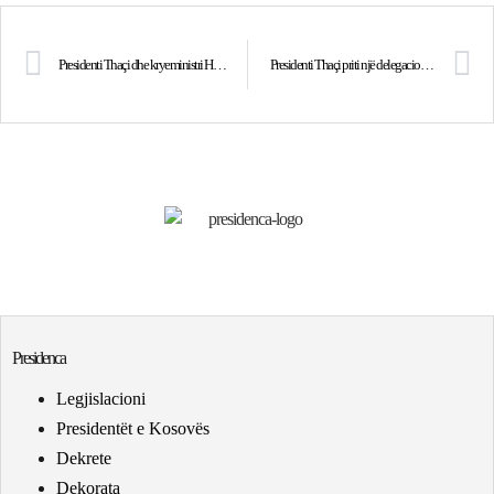
Presidenti Thaçi dhe kryeministri Hoti flasin për proceset politike, pandeminë dhe rimëkëmbjen ekonomike
Presidenti Thaçi priti një delegacion nga komuniteti egjiptian, i uroi për 24 qershorin
Presidenca
Legjislacioni
Presidentët e Kosovës
Dekrete
Dekorata