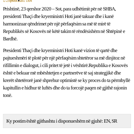
23 qershor 2020
13:04
Prishtinë, 23 qershor 2020 – Sot, para udhëtimit për në SHBA,
presidenti Thaçi dhe kryeministri Hoti janë takuar dhe i kanë
harmonizuar qëndrimet për një përfaqësim sa më të mirë të
Republikës së Kosovës në këtë takim të rëndësishëm në Shtëpinë e
Bardhë.
Presidenti Thaçi dhe kryeministri Hoti kanë vizion të qartë dhe
pajtueshmëri të plotë për një përfaqësim shtetëror sa më dinjitoz në
rifillimin e dialogut, i cili pritet të jetë i vështirë.Republika e Kosovës
është e bekuar më mbështetjen e partnerëve të saj strategjikë dhe
krerët shtetërorë janë shprehur optimistë se ky proces do ta përmbyllë
kapitullin e hidhur të luftës dhe do ta forcojë paqen në gjithë rajonin
tonë.
Ky postim është gjithashtu i disponueshëm në gjuhë:
EN
SR