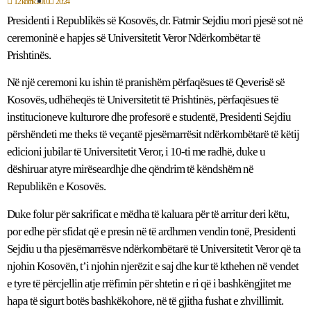
12 korrik 2010
20:24
Presidenti i Republikës së Kosovës, dr. Fatmir Sejdiu mori pjesë sot në
ceremoninë e hapjes së Universitetit Veror Ndërkombëtar të
Prishtinës.
Në një ceremoni ku ishin të pranishëm përfaqësues të Qeverisë së
Kosovës, udhëheqës të Universitetit të Prishtinës, përfaqësues të
institucioneve kulturore dhe profesorë e studentë, Presidenti Sejdiu
përshëndeti me theks të veçantë pjesëmarrësit ndërkombëtarë të këtij
edicioni jubilar të Universitetit Veror, i 10-ti me radhë, duke u
dëshiruar atyre mirëseardhje dhe qëndrim të këndshëm në
Republikën e Kosovës.
Duke folur për sakrificat e mëdha të kaluara për të arritur deri këtu,
por edhe për sfidat që e presin në të ardhmen vendin tonë, Presidenti
Sejdiu u tha pjesëmarrësve ndërkombëtarë të Universitetit Veror që ta
njohin Kosovën, t’i njohin njerëzit e saj dhe kur të kthehen në vendet
e tyre të përcjellin atje rrëfimin për shtetin e ri që i bashkëngjitet me
hapa të sigurt botës bashkëkohore, në të gjitha fushat e zhvillimit.