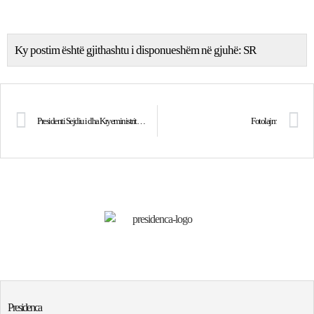
Ky postim është gjithashtu i disponueshëm në gjuhë:
SR
Presidenti Sejdiu i dha Kryeministrit Toni Bler “Medaljen e Artë të Lirisë”
Fotolajm
Presidenca