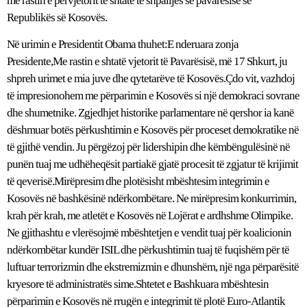
me rastin e përvjetorit të shtatë të shpalljes së pavarësisë së
Republikës së Kosovës.
Në urimin e Presidentit Obama thuhet:E nderuara zonja
Presidente,Me rastin e shtatë vjetorit të Pavarësisë, më 17 Shkurt, ju
shpreh urimet e mia juve dhe qytetarëve të Kosovës.Çdo vit, vazhdoj
të impresionohem me përparimin e Kosovës si një demokraci sovrane
dhe shumetnike. Zgjedhjet historike parlamentare në qershor ia kanë
dëshmuar botës përkushtimin e Kosovës për proceset demokratike në
të gjithë vendin. Ju përgëzoj për lidershipin dhe këmbëngulësinë në
punën tuaj me udhëheqësit partiakë gjatë procesit të zgjatur të krijimit
të qeverisë.Mirëpresim dhe plotësisht mbështesim integrimin e
Kosovës në bashkësinë ndërkombëtare. Ne mirëpresim konkurrimin,
krah për krah, me atletët e Kosovës në Lojërat e ardhshme Olimpike.
Ne gjithashtu e vlerësojmë mbështetjen e vendit tuaj për koalicionin
ndërkombëtar kundër ISIL dhe përkushtimin tuaj të fuqishëm për të
luftuar terrorizmin dhe ekstremizmin e dhunshëm, një nga përparësitë
kryesore të administratës sime.Shtetet e Bashkuara mbështesin
përparimin e Kosovës në rrugën e integrimit të plotë Euro-Atlantik