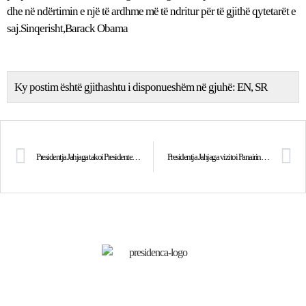
dhe në ndërtimin e një të ardhme më të ndritur për të gjithë qytetarët e
saj.Sinqerisht,Barack Obama
Ky postim është gjithashtu i disponueshëm në gjuhë:
EN
SR
Presidentja Jahjaga takoi Presidenten e sapozgjedhur të Kroacisë, zonjën Kolinda Grabar-Kitarovic
Presidentja Jahjaga vizitoi Panairin e prodhuesve vendor “Republika ime”