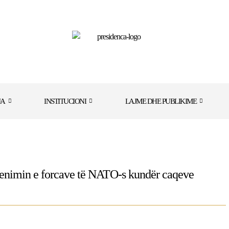
JA
INSTITUCIONI
LAJME DHE PUBLIKIME
rvenimin e forcave të NATO-s kundër caqeve