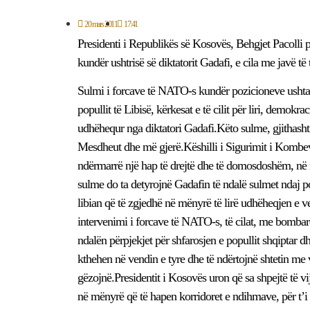
20 mars 2011
17:41
Presidenti i Republikës së Kosovës, Behgjet Pacolli 
kundër ushtrisë së diktatorit Gadafi, e cila me javë të 
Sulmi i forcave të NATO-s kundër pozicioneve ushtarak
popullit të Libisë, kërkesat e të cilit për liri, demokr
udhëhequr nga diktatori Gadafi.Këto sulme, gjithashtu,
Mesdheut dhe më gjerë.Këshilli i Sigurimit i Kombeve
ndërmarrë një hap të drejtë dhe të domosdoshëm, në m
sulme do ta detyrojnë Gadafin të ndalë sulmet ndaj pop
libian që të zgjedhë në mënyrë të lirë udhëheqjen e ve
intervenimi i forcave të NATO-s, të cilat, me bombard
ndalën përpjekjet për shfarosjen e popullit shqiptar 
kthehen në vendin e tyre dhe të ndërtojnë shtetin me vl
gëzojnë.Presidentit i Kosovës uron që sa shpejtë të vij
në mënyrë që të hapen korridoret e ndihmave, për t’i da