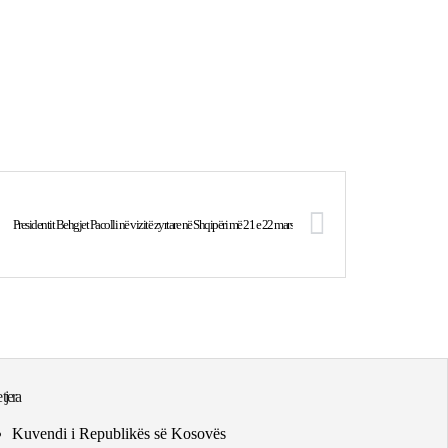
Presidentit Behgjet Pacolli në vizitë zyrtare në Shqipëri më 21 e 22 mars
 tjera
Kuvendi i Republikës së Kosovës