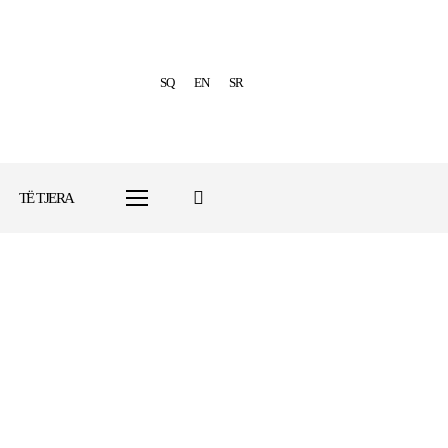
SQ
EN
SR
TË TJERA