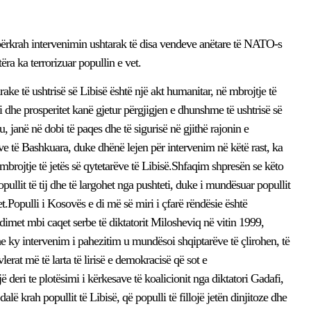
përkrah intervenimin ushtarak të disa vendeve anëtare të NATO-s
tëra ka terrorizuar popullin e vet.
e të ushtrisë së Libisë është një akt humanitar, në mbrojtje të
aci dhe prosperitet kanë gjetur përgjigjen e dhunshme të ushtrisë së
 janë në dobi të paqes dhe të sigurisë në gjithë rajonin e
 të Bashkuara, duke dhënë lejen për intervenim në këtë rast, ka
brojtje të jetës së qytetarëve të Libisë.Shfaqim shpresën se këto
ullit të tij dhe të largohet nga pushteti, duke i mundësuar popullit
t.Populli i Kosovës e di më së miri i çfarë rëndësie është
imet mbi caqet serbe të diktatorit Milosheviq në vitin 1999,
dhe ky intervenim i pahezitim u mundësoi shqiptarëve të çlirohen, të
erat më të larta të lirisë e demokracisë që sot e
ë deri te plotësimi i kërkesave të koalicionit nga diktatori Gadafi,
lë krah popullit të Libisë, që populli të fillojë jetën dinjitoze dhe