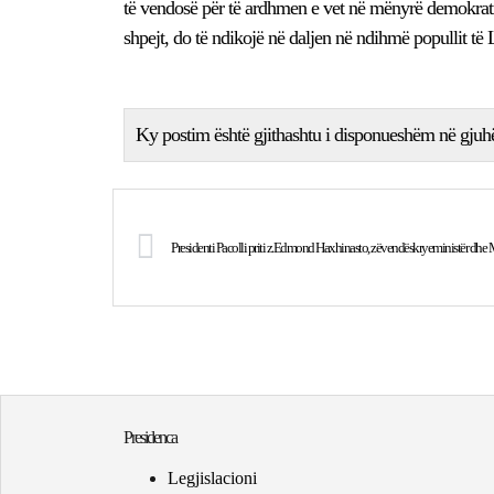
të vendosë për të ardhmen e vet në mënyrë demokrat
shpejt, do të ndikojë në daljen në ndihmë popullit të L
Ky postim është gjithashtu i disponueshëm në gjuh
Presidenti Pacolli priti z.Edmond Haxhinasto, zëvendëskryeministër dhe Mi
Presidenca
Legjislacioni