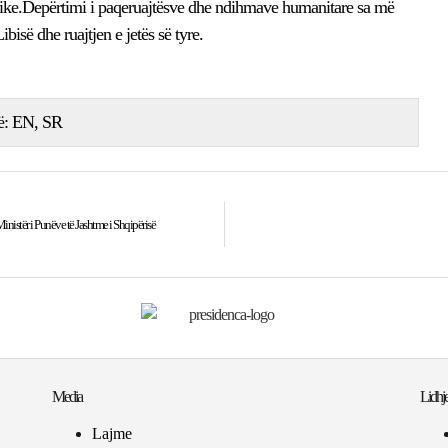
ike.Depërtimi i paqeruajtësve dhe ndihmave humanitare sa më
ibisë dhe ruajtjen e jetës së tyre.
ë:
EN
SR
nistër i Punëve të Jashtme i Shqipërisë
Media
Lidhje
Lajme