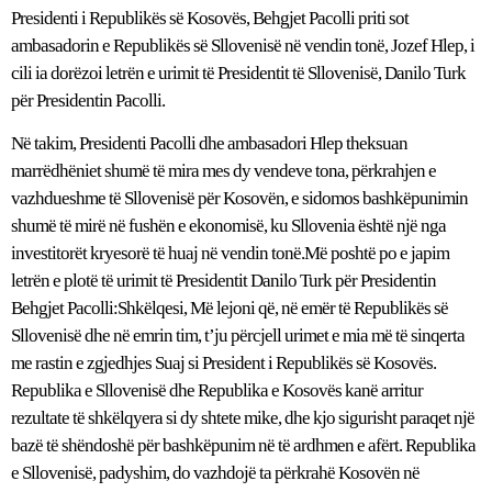
Presidenti i Republikës së Kosovës, Behgjet Pacolli priti sot
ambasadorin e Republikës së Sllovenisë në vendin tonë, Jozef Hlep, i
cili ia dorëzoi letrën e urimit të Presidentit të Sllovenisë, Danilo Turk
për Presidentin Pacolli.
Në takim, Presidenti Pacolli dhe ambasadori Hlep theksuan
marrëdhëniet shumë të mira mes dy vendeve tona, përkrahjen e
vazhdueshme të Sllovenisë për Kosovën, e sidomos bashkëpunimin
shumë të mirë në fushën e ekonomisë, ku Sllovenia është një nga
investitorët kryesorë të huaj në vendin tonë.Më poshtë po e japim
letrën e plotë të urimit të Presidentit Danilo Turk për Presidentin
Behgjet Pacolli:Shkëlqesi, Më lejoni që, në emër të Republikës së
Sllovenisë dhe në emrin tim, t’ju përcjell urimet e mia më të sinqerta
me rastin e zgjedhjes Suaj si President i Republikës së Kosovës.
Republika e Sllovenisë dhe Republika e Kosovës kanë arritur
rezultate të shkëlqyera si dy shtete mike, dhe kjo sigurisht paraqet një
bazë të shëndoshë për bashkëpunim në të ardhmen e afërt. Republika
e Sllovenisë, padyshim, do vazhdojë ta përkrahë Kosovën në