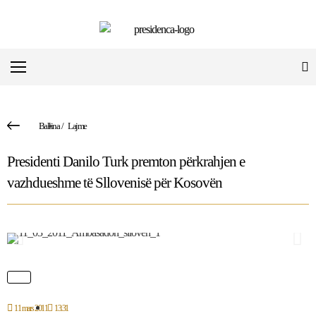
Ballina
/
Lajme
Presidenti Danilo Turk premton përkrahjen e
vazhdueshme të Sllovenisë për Kosovën
11 mars 2011
13:31