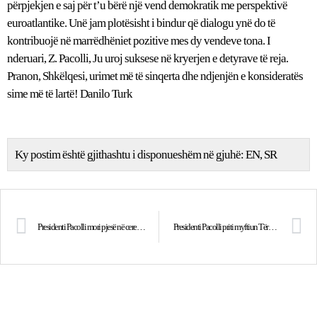
përpjekjen e saj për t’u bërë një vend demokratik me perspektivë
euroatlantike. Unë jam plotësisht i bindur që dialogu ynë do të
kontribuojë në marrëdhëniet pozitive mes dy vendeve tona. I
nderuari, Z. Pacolli, Ju uroj suksese në kryerjen e detyrave të reja.
Pranon, Shkëlqesi, urimet më të sinqerta dhe ndjenjën e konsideratës
sime më të lartë! Danilo Turk
Ky postim është gjithashtu i disponueshëm në gjuhë:
EN
SR
Presidenti Pacolli mori pjesë në ceremoninë vjetore të KFOR-it
Presidenti Pacolli priti myftiun Tërnava