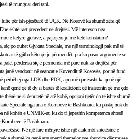
jtësi të munguar deri tani.
e lufte për ish-pjesëtarë të UÇK. Në Kosovë ka shumë zëra që
Dhe është rast precedent në drejtësi. Më intereson nga
 mirë e këtyre gjërave, a pajtojeni ju me këtë konstatim?
 siç po quhet Gjykata Speciale, me një terminologji pak më të
skutuar të gjitha këto që ju përmendët, pra ka pasur argumente se
ra palë, përderisa siç e përmenda më parë nuk ka drejtësi për
nta janë vendosur në seancat e Kuvendit të Kosovës, por në fund
kohë përbëhej nga LDK dhe PDK, apo më qartësisht ka qenë një
kanë qenë që të dy si bartës të koalicionit që insistonin që me çdo
ë thënë ne si deputetë në atë kohë, opcioni tjetër do të ishte shumë
jykate Speciale nga ana e Kombeve të Bashkuara, ku pastaj nuk do
apa në kohën e UNMIK-ut, ku do t'i jepeshin kompetenca shtesë
htme Kombeve të Bashkuara.
avarësisë. Në një fare mënyre ishte një atak mbi shtetësinë e
y pak a shumë ka qenë argumenti themelor pse shumica dërrmuese