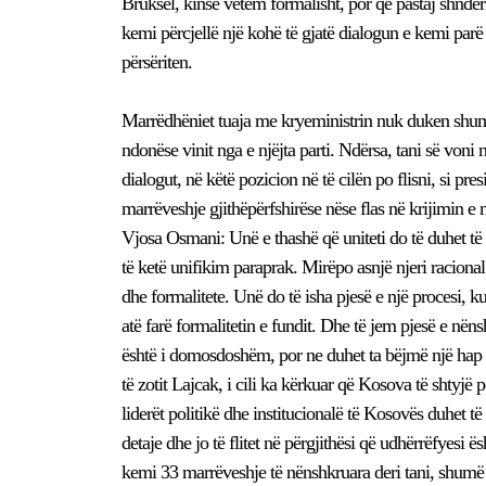
Bruksel, kinse vetëm formalisht, por që pastaj shnd
kemi përcjellë një kohë të gjatë dialogun e kemi parë
përsëriten.
Marrëdhëniet tuaja me kryeministrin nuk duken shumë 
ndonëse vinit nga e njëjta parti. Ndërsa, tani së voni
dialogut, në këtë pozicion në të cilën po flisni, si pr
marrëveshje gjithëpërfshirëse nëse flas në krijimin e
Vjosa Osmani: Unë e thashë që uniteti do të duhet të 
të ketë unifikim paraprak. Mirëpo asnjë njeri racion
dhe formalitete. Unë do të isha pjesë e një procesi, ku
atë farë formalitetin e fundit. Dhe të jem pjesë e në
është i domosdoshëm, por ne duhet ta bëjmë një hap 
të zotit Lajcak, i cili ka kërkuar që Kosova të shtyjë
liderët politikë dhe institucionalë të Kosovës duhet t
detaje dhe jo të flitet në përgjithësi që udhërrëfyesi
kemi 33 marrëveshje të nënshkruara deri tani, shumë 