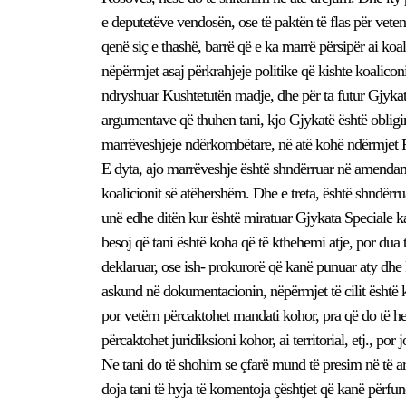
e deputetëve vendosën, ose të paktën të flas për vete
qenë siç e thashë, barrë që e ka marrë përsipër ai koal
nëpërmjet asaj përkrahjeje politike që kishte koaliconi
ndryshuar Kushtetutën madje, dhe për ta futur Gjykatën
argumentave që thuhen tani, kjo Gjykatë është oblig
marrëveshjeje ndërkombëtare, në atë kohë ndërmjet 
E dyta, ajo marrëveshje është shndërruar në amendame
koalicionit së atëhershëm. Dhe e treta, është shndërrua
unë edhe ditën kur është miratuar Gjykata Speciale k
besoj që tani është koha që të kthehemi atje, por dua 
deklaruar, ose ish- prokurorë që kanë punuar aty dhe
askund në dokumentacionin, nëpërmjet të cilit është k
por vetëm përcaktohet mandati kohor, pra që do të het
përcaktohet juridiksioni kohor, ai territorial, etj., po
Ne tani do të shohim se çfarë mund të presim në të 
doja tani të hyja të komentoja çështjet që kanë përf