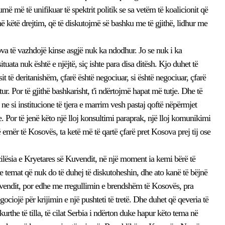
ë më të unifikuar të spektrit politik se sa vetëm të koalicionit që
ë këtë drejtim, që të diskutojmë së bashku me të gjithë, lidhur me
va të vazhdojë kinse asgjë nuk ka ndodhur. Jo se nuk i ka
ituata nuk është e njëjtë, siç ishte para disa ditësh. Kjo duhet të
it të deritanishëm, çfarë është negociuar, si është negociuar, çfarë
tur. Por të gjithë bashkarisht, t'i ndërtojmë hapat më tutje. Dhe të
e si institucione të tjera e marrim vesh pastaj qoftë nëpërmjet
. Por të jenë këto një lloj konsultimi paraprak, një lloj komunikimi
emër të Kosovës, ta ketë më të qartë çfarë pret Kosova prej tij ose
 cilësia e Kryetares së Kuvendit, në një moment ia kemi bërë të
 me temat që nuk do të duhej të diskutoheshin, dhe ato kanë të bëjnë
të vendit, por edhe me rregullimin e brendshëm të Kosovës, pra
ciojë për krijimin e një pushteti të tretë. Dhe duhet që qeveria të
urthe të tilla, të cilat Serbia i ndërton duke hapur këto tema në