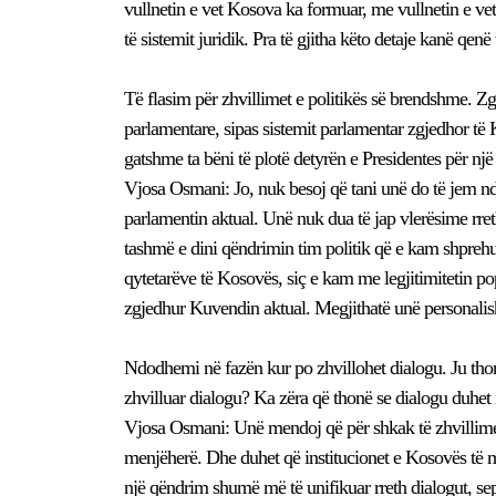
vullnetin e vet Kosova ka formuar, me vullnetin e vet 
të sistemit juridik. Pra të gjitha këto detaje kanë qenë 
Të flasim për zhvillimet e politikës së brendshme. Zgje
parlamentare, sipas sistemit parlamentar zgjedhor të 
gatshme ta bëni të plotë detyrën e Presidentes për nj
Vjosa Osmani: Jo, nuk besoj që tani unë do të jem nd
parlamentin aktual. Unë nuk dua të jap vlerësime rreth
tashmë e dini qëndrimin tim politik që e kam shprehu
qytetarëve të Kosovës, siç e kam me legjitimitetin pop
zgjedhur Kuvendin aktual. Megjithatë unë personalish
Ndodhemi në fazën kur po zhvillohet dialogu. Ju thoni
zhvilluar dialogu? Ka zëra që thonë se dialogu duh
Vjosa Osmani: Unë mendoj që për shkak të zhvillime
menjëherë. Dhe duhet që institucionet e Kosovës të m
një qëndrim shumë më të unifikuar rreth dialogut, 