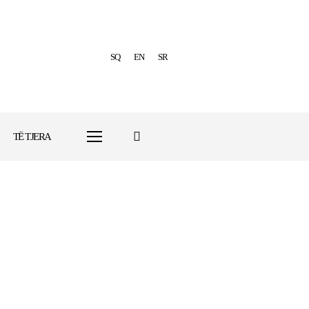
SQ
EN
SR
TË TJERA