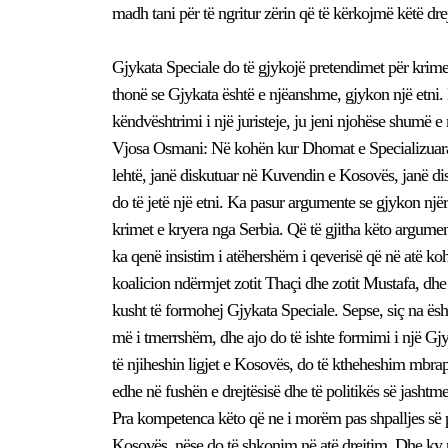
madh tani për të ngritur zërin që të kërkojmë këtë dre
Gjykata Speciale do të gjykojë pretendimet për krim
thonë se Gjykata është e njëanshme, gjykon një etni. 
këndvështrimi i një juristeje, ju jeni njohëse shumë e
Vjosa Osmani: Në kohën kur Dhomat e Specializuara,
lehtë, janë diskutuar në Kuvendin e Kosovës, janë di
do të jetë një etni. Ka pasur argumente se gjykon një
krimet e kryera nga Serbia. Që të gjitha këto argume
ka qenë insistim i atëhershëm i qeverisë që në atë 
koalicion ndërmjet zotit Thaçi dhe zotit Mustafa, dhe 
kusht të formohej Gjykata Speciale. Sepse, siç na ësht
më i tmerrshëm, dhe ajo do të ishte formimi i një G
të njiheshin ligjet e Kosovës, do të ktheheshim mbr
edhe në fushën e drejtësisë dhe të politikës së jas
Pra kompetenca këto që ne i morëm pas shpalljes së p
Kosovës, nëse do të shkonim në atë drejtim. Dhe k