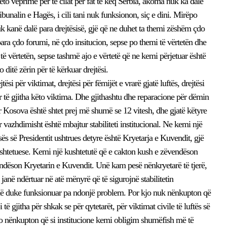
këto veprime për të cilat për fat të keq Serbia, akoma nuk ka dalë
bunalin e Hagës, i cili tani nuk funksionon, siç e dini. Mirëpo
kanë dalë para drejtësisë, gjë që ne duhet ta themi zëshëm çdo
ra çdo forumi, në çdo insitucion, sepse po themi të vërtetën dhe
të vërtetën, sepse tashmë ajo e vërtetë që ne kemi përjetuar është
ditë zërin për të kërkuar drejtësi.
 për viktimat, drejtësi për fëmijët e vrarë gjatë luftës, drejtësi
për të gjitha këto viktima. Dhe gjithashtu dhe reparacione për dëmin
r Kosova është shtet prej më shumë se 12 vitesh, dhe gjatë këtyre
 vazhdimisht është mbajtur stabiliteti institucional. Ne kemi një
sës së Presidentit ushtrues detyre është Kryetarja e Kuvendit, gjë
htetuese. Kemi një kushtetutë që e cakton kush e zëvendëson
endëson Kryetarin e Kuvendit. Unë kam pesë nënkryetarë të tjerë,
janë ndërtuar në atë mënyrë që të sigurojnë stabilitetin
janë duke funksionuar pa ndonjë problem. Por kjo nuk nënkupton që
ë gjitha për shkak se për qytetarët, për viktimat civile të luftës së
o nënkupton që si institucione kemi obligim shumëfish më të