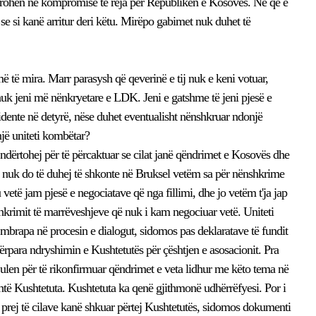
ërrohen në kompromise të reja për Republikën e Kosovës. Ne që e
 se si kanë arritur deri këtu. Mirëpo gabimet nuk duhet të
të mira. Marr parasysh që qeverinë e tij nuk e keni votuar,
 nuk jeni më nënkryetare e LDK. Jeni e gatshme të jeni pjesë e
esidente në detyrë, nëse duhet eventualisht nënshkruar ndonjë
 një uniteti kombëtar?
ndërtohej për të përcaktuar se cilat janë qëndrimet e Kosovës dhe
al nuk do të duhej të shkonte në Bruksel vetëm sa për nënshkrime
 vetë jam pjesë e negociatave që nga fillimi, dhe jo vetëm t'ja jap
nshkrimit të marrëveshjeve që nuk i kam negociuar vetë. Uniteti
mbrapa në procesin e dialogut, sidomos pas deklaratave të fundit
 përpara ndryshimin e Kushtetutës për çështjen e asosacionit. Pra
ë ulen për të rikonfirmuar qëndrimet e veta lidhur me këto tema në
 është Kushtetuta. Kushtetuta ka qenë gjithmonë udhërrëfyesi. Por i
prej të cilave kanë shkuar përtej Kushtetutës, sidomos dokumenti