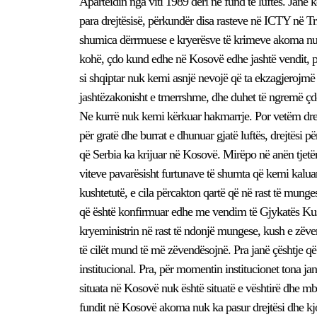
Aparteidin nga viti 1989 deri në fund të luftës. Janë 
para drejtësisë, përkundër disa rasteve në ICTY në Tri
shumica dërrmuese e kryerësve të krimeve akoma nuk 
kohë, çdo kund edhe në Kosovë edhe jashtë vendit, pa
si shqiptar nuk kemi asnjë nevojë që ta ekzagjerojmë 
jashtëzakonisht e tmerrshme, dhe duhet të ngremë çdo 
Ne kurrë nuk kemi kërkuar hakmarrje. Por vetëm drejtësi
për gratë dhe burrat e dhunuar gjatë luftës, drejtësi 
që Serbia ka krijuar në Kosovë. Mirëpo në anën tjetë
viteve pavarësisht furtunave të shumta që kemi kaluar
kushtetutë, e cila përcakton qartë që në rast të munge
që është konfirmuar edhe me vendim të Gjykatës Kus
kryeministrin në rast të ndonjë mungese, kush e zëv
të cilët mund të më zëvendësojnë. Pra janë çështje që 
institucional. Pra, për momentin institucionet tona 
situata në Kosovë nuk është situatë e vështirë dhe mbi t
fundit në Kosovë akoma nuk ka pasur drejtësi dhe kj