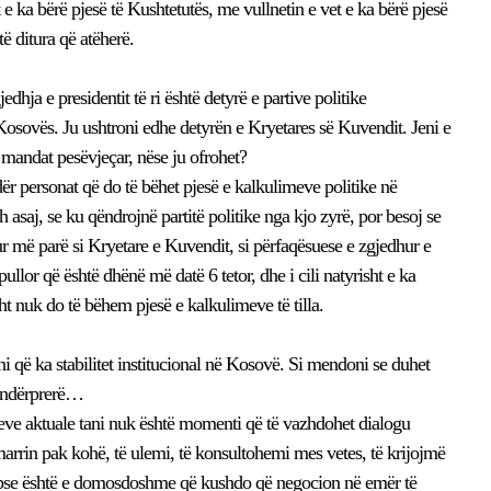
e ka bërë pjesë të Kushtetutës, me vullnetin e vet e ka bërë pjesë
të ditura që atëherë.
dhja e presidentit të ri është detyrë e partive politike
Kosovës. Ju ushtroni edhe detyrën e Kryetares së Kuvendit. Jeni e
ë mandat pesëvjeçar, nëse ju ofrohet?
ër personat që do të bëhet pjesë e kalkulimeve politike në
 asaj, se ku qëndrojnë partitë politike nga kjo zyrë, por besoj se
r më parë si Kryetare e Kuvendit, si përfaqësuese e zgjedhur e
ullor që është dhënë më datë 6 tetor, dhe i cili natyrisht e ka
t nuk do të bëhem pjesë e kalkulimeve të tilla.
 që ka stabilitet institucional në Kosovë. Si mendoni se duhet
et ndërprerë…
ve aktuale tani nuk është momenti që të vazhdohet dialogu
arrin pak kohë, të ulemi, të konsultohemi mes vetes, të krijojmë
sepse është e domosdoshme që kushdo që negocion në emër të