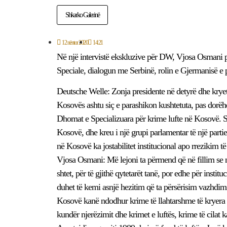
Shkarko Galerinë
12 nëntor 2020
14:21
Në një intervistë ekskluzive për DW, Vjosa Osmani p
Speciale, dialogun me Serbinë, rolin e Gjermanisë e p
Deutsche Welle: Zonja presidente në detyrë dhe kryet
Kosovës ashtu siç e parashikon kushtetuta, pas dorëh
Dhomat e Specializuara për krime lufte në Kosovë. Së
Kosovë, dhe kreu i një grupi parlamentar të një par
në Kosovë ka jostabilitet institucional apo rrezikim të 
Vjosa Osmani: Më lejoni ta përmend që në fillim se
shtet, për të gjithë qytetarët tanë, por edhe për insti
duhet të kemi asnjë hezitim që ta përsërisim vazhdimi
Kosovë kanë ndodhur krime të llahtarshme të kryera n
kundër njerëzimit dhe krimet e luftës, krime të cila