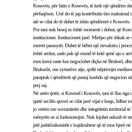
Kosovës, për fatin e Kosovës, të ketë një qëndrim shum
përfaqëson. Unë do të jap kontributin tim maksimal n
atë se cilat do të duhet të ishin qëndrimet e Kosovës.
Por tani nuk besoj se është momenti i duhur, që Koso
institucionet. Institucionet janë. Mirëpo për shkak se s
merret parasysh. Duhet të bëhet një rievaluim i proces
është arritur, sado pak që mund të ketë qenë ajo e arri
mos kemi raste kur negociohet diçka në Bruksel, dhe n
Brukselit, ose zyrtarëve atje, qoftë nëpërmjet mediave
paraprak i qëndrimit që pastaj kushdo që negocion në 
prej saj.
Në anën tjetër, si Kuvend i Kosovës, tani të flas nga
qartë secilës qeveri se cilat javë vijat e kuqe, lidhur
jo vetëm me sovranitetin dhe integritetin territorial 
mënyrën se si funksionojnë. Nuk lejohet askush të nego
jetë jashtëzakonisht e kujdesshme që të mos bjerë në k