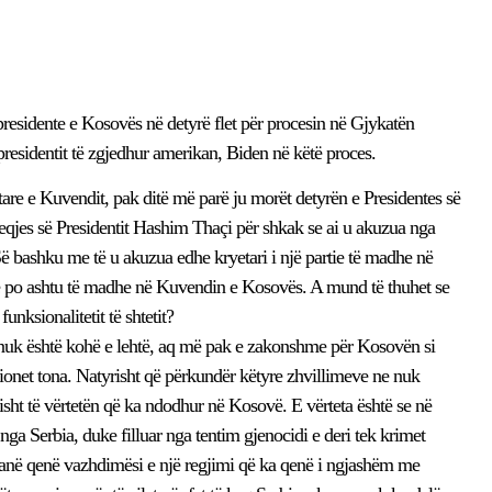
residente e Kosovës në detyrë flet për procesin në Gjykatën
residentit të zgjedhur amerikan, Biden në këtë proces.
are e Kuvendit, pak ditë më parë ju morët detyrën e Presidentes së
eqjes së Presidentit Hashim Thaçi për shkak se ai u akuzua nga
 bashku me të u akuzua edhe kryetari i një partie të madhe në
tie po ashtu të madhe në Kuvendin e Kosovës. A mund të thuhet se
funksionalitetit të shtetit?
 nuk është kohë e lehtë, aq më pak e zakonshme për Kosovën si
tucionet tona. Natyrisht që përkundër këtyre zhvillimeve ne nuk
sht të vërtetën që ka ndodhur në Kosovë. E vërteta është se në
ga Serbia, duke filluar nga tentim gjenocidi e deri tek krimet
t kanë qenë vazhdimësi e një regjimi që ka qenë i ngjashëm me