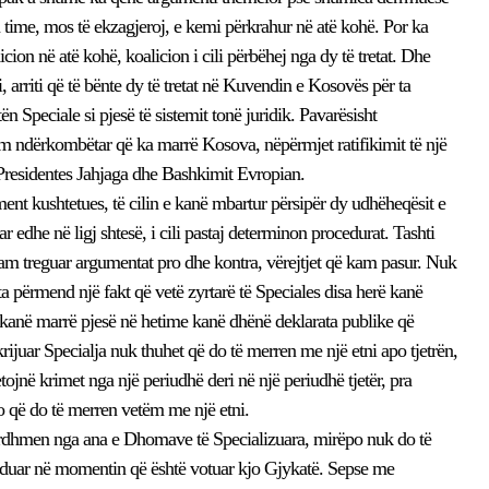
n time, mos të ekzagjeroj, e kemi përkrahur në atë kohë. Por ka
icion në atë kohë, koalicion i cili përbëhej nga dy të tretat. Dhe
, arriti që të bënte dy të tretat në Kuvendin e Kosovës për ta
 Speciale si pjesë të sistemit tonë juridik. Pavarësisht
im ndërkombëtar që ka marrë Kosova, nëpërmjet ratifikimit të një
Presidentes Jahjaga dhe Bashkimit Evropian.
nt kushtetues, të cilin e kanë mbartur përsipër dy udhëheqësit e
r edhe në ligj shtesë, i cili pastaj determinon procedurat. Tashti
am treguar argumentat pro dhe kontra, vërejtjet që kam pasur. Nuk
ta përmend një fakt që vetë zyrtarë të Speciales disa herë kanë
 kanë marrë pjesë në hetime kanë dhënë deklarata publike që
rijuar Specialja nuk thuhet që do të merren me një etni apo tjetrën,
ojnë krimet nga një periudhë deri në një periudhë tjetër, pra
r jo që do të merren vetëm me një etni.
ardhmen nga ana e Dhomave të Specializuara, mirëpo nuk do të
unduar në momentin që është votuar kjo Gjykatë. Sepse me