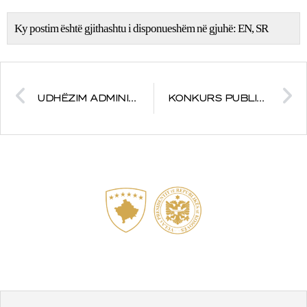
Ky postim është gjithashtu i disponueshëm në gjuhë:
EN
SR
UDHËZIM ADMINISTRATIV (SZP) NR. 04/2017 PËR CAKTIMIN E SHPENZIMEVE TË REPREZENTACIONIT NË PRESIDENCË
KONKURS PUBLIK – PËR DIZAJNIMIN E LOGOS, MEDALJES PRESIDENCIALE DHE PROPOZIMIN E SLOGANIT TË 10-VJETORIT TË PAVARËSISË SË KOSOVËS