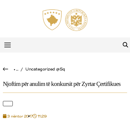
...
/
Uncategorized @sq
Njoftim për anulim të konkursit për Zyrtar Çertifikues
3 nëntor 2017
11:29