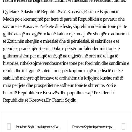
rastin e festës së Bajramit të Madh. Në mesazhin e Presidentit thuhet:
Qytetarë të dashur të Republikës së Kosovës,Festën e Bajramit të
Madh po e kremtojmë për herë të parë në Republikën e pavarur dhe
sovrane të Kosovës. Në këtë ditë feste, shprehim nderimin tonë për të
gjithë ata që me agjërim kanë kaluar një muaj nën shenjën e adhurimit
të Zotit, nën shenjën e mirësisë dhe të përulësisë, të sakrificës e të
gjendjes pranë njëri-tjetrit. Duke e përsëritur falënderimin tonë të
gjithmonshëm për miqtë tanë, që na u gjetën në orët më të liga të
historisë, ritheksojmë vendosmërinë tonë për forcimin dhe sundimin e
rendit dhe të ligjit në shtetit tonë, për krijimin e një mjedisi të qetë e
stabil, në mënyrë që brezave të ardhshëm t’u krijojmë kushte më të
mira për jetë dhe prosperitet në atdheun tonë të shtrenjtë. Zoti e
bekoftë Republikën e Kosovës dhe popullin e saj! Presidenti i
Republikës së Kosovës,Dr. Fatmir Sejdiu
Presidenti Sejdiu uroi Kryetarin e Bashkësisë Islame të Kosovës, mr. Naim Tërnava
Presidenti Sejdiu shprehu mirënjohjen e popullit të Kosovës për punën e KFOR-it