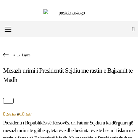
...
/
Lajme
Mesazh urimi i Presidentit Sejdiu me rastin e Bajramit të
Madh
29 shtator 2008
19:47
Presidenti i Republikës së Kosovës, dr. Fatmir Sejdiu u ka dërguar një
mesazh urimi të gjithë qytetarëve dhe besimtarëve të besimit islam me