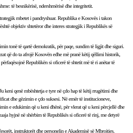
me: të besnikërisë, ndershmërisë dhe integritetit.
 strategjik mbetet i pandryshuar. Republika e Kosovës i takon
htë objektiv shtetëror dhe interes strategjik i Republikës së
in tonë të qartë demokratik, për paqe, sundim të ligjit dhe siguri.
ezat që do ta afrojë Kosovën edhe më pranë këtij qëllimi historik,
përfaqësojnë Republikën si oficerë të shtetit më të ri anëtar të
Ju keni qenë mbështetja e tyre në çdo hap të këtij rrugëtimi dhe
rificat dhe gëzimin e çdo suksesi. Në emër të institucioneve,
imin e edukimin që u keni dhënë, për vlerat që u keni përcjellë dhe
 tuaja hyjnë në shërbim të Republikës si oficerë të rinj, me detyrë
esorët, instruktorët dhe personelin e Akademisë së Mbrojtjes.