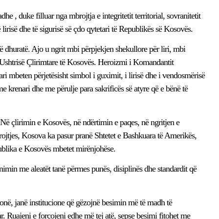
 , duke filluar nga mbrojtja e integritetit territorial, sovranitetit
ë lirisë dhe të sigurisë së çdo qytetari të Republikës së Kosovës.
 dhuratë. Ajo u ngrit mbi përpjekjen shekullore për liri, mbi
të Ushtrisë Çlirimtare të Kosovës. Heroizmi i Komandantit
ri mbeten përjetësisht simbol i guximit, i lirisë dhe i vendosmërisë
 me krenari dhe me përulje para sakrificës së atyre që e bënë të
. Në çlirimin e Kosovës, në ndërtimin e paqes, në ngritjen e
brojtjes, Kosova ka pasur pranë Shtetet e Bashkuara të Amerikës,
blika e Kosovës mbetet mirënjohëse.
imin me aleatët tanë përmes punës, disiplinës dhe standardit që
onë, janë institucione që gëzojnë besimin më të madh të
. Ruajeni e forcojeni edhe më tej atë, sepse besimi fitohet me