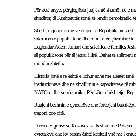
Për këtë arsye, përgjegjësia juaj është shumë më e madhe
shtetëror, të Kushtetutës sonë, të rendit demokratik, t
Shërbimi juaj nis me vetëdijen se Republika nuk është
sakrificën e popullit tonë dhe mbi luftën çlirimtare 
Legjendar Adem Jashari dhe sakrifica e familjes Jasha
së popullit tonë për të jetuar i lirë. Duhet të shërbeni
mundur shtetin.
Historia jonë e re është e lidhur edhe me aleatët tanë
institucioneve dhe në zhvillimin e kapaciteteve të m
NATO-n dhe vendet mike. Për këtë mbështetje, Repu
Ruajeni besimin e qytetarëve dhe forcojeni bashkëpun
tregoni çdo ditë.
Forca e Sigurisë së Kosovës, së bashku me Policinë t
qytetarëve dhe ky besim është kapitali ynë më i çmuar