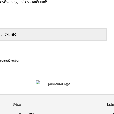
ovës dhe gjithë qytetarët tanë.
ë:
EN
SR
etuese të 2 korrikut
Media
Lidhje
Lajme