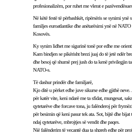
profesionalizëm, por ruhet me vlerat e pazëvendësuesh
Në këtë festë të përbashkët, ripërsëris se synimi ynë
familjes euroatlantike dhe anëtarësimi ynë në NATO ës
Kosovës.
Ky synim lidhet me sigurinë tonë por edhe me orientim
Kam bindjen se pikërisht brezi juaj do të jetë ndër br
dhe besoj që shumë prej jush do ta kenë privilegjin ta 
NATO-s.
Të dashur prindër dhe familjarë,
Kjo ditë u përket edhe juve sikurse edhe gjithë neve. 
për katër vite, keni ndarë me ta sfidat, mungesat, sak
qytetarëve dhe forcave tona, ju falënderoj për frymëz
për besimin që keni pasur tek ata. Sot, bijtë dhe bijat
ndaj qytetarëve, mbrojtjes së vendit dhe paqes.
Një falënderim të veçantë dua ta shpreh edhe për prof