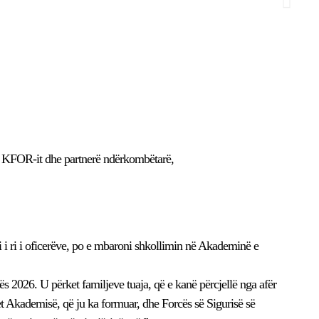
t, KFOR-it dhe partnerë ndërkombëtarë,
i i ri i oficerëve, po e mbaroni shkollimin në Akademinë e
sës 2026. U përket familjeve tuaja, që e kanë përcjellë nga afër
ket Akademisë, që ju ka formuar, dhe Forcës së Sigurisë së