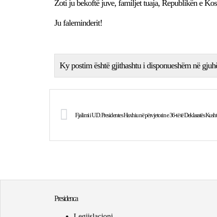
Zoti ju bekoftë juve, familjet tuaja, Republikën e Kos
Ju faleminderit!
Ky postim është gjithashtu i disponueshëm në gjuh
Fjalimi i U.D. Presidentes Haxhiu në përvjetorin e 36-të të Deklaratës Kusht
Presidenca
Legjislacioni