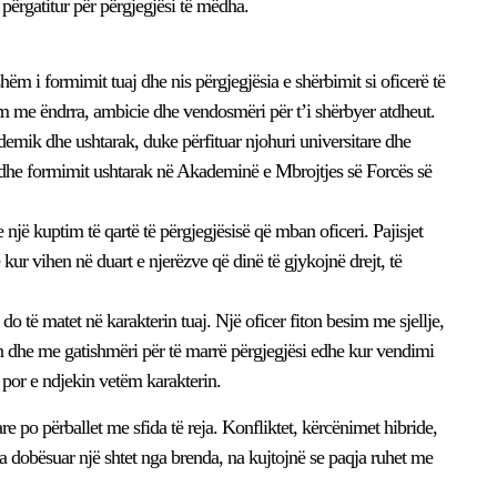
ë përgatitur për përgjegjësi të mëdha.
ëm i formimit tuaj dhe nis përgjegjësia e shërbimit si oficerë të
im me ëndrra, ambicie dhe vendosmëri për t’i shërbyer atdheut.
demik dhe ushtarak, duke përfituar njohuri universitare dhe
s dhe formimit ushtarak në Akademinë e Mbrojtjes së Forcës së
një kuptim të qartë të përgjegjësisë që mban oficeri. Pajisjet
kur vihen në duart e njerëzve që dinë të gjykojnë drejt, të
do të matet në karakterin tuaj. Një oficer fiton besim me sjellje,
 dhe me gatishmëri për të marrë përgjegjësi edhe kur vendimi
 por e ndjekin vetëm karakterin.
 po përballet me sfida të reja. Konfliktet, kërcënimet hibride,
a dobësuar një shtet nga brenda, na kujtojnë se paqja ruhet me