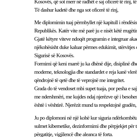
Kosovës, që sot merr në radhët e saj oficerë të rinj, t
Të dashur kadetë dhe nga sot oficerë të rinj,
Me diplomimin tuaj përmbyllet një kapitull i rëndësish
Republikës. Katër vite më parë ju e nisët këtë rrugët
Gjatë këtyre viteve ndoqët programin e integruar aka
njëkohësisht duke kaluar përmes edukimit, stërvitje
Sigurisë së Kosovës.
Formimi që keni marrë ju ka dhënë dije, disiplinë dhe 
moderne, teknologjia dhe standardet e reja kanë vlerë 
qëndrojnë të qetë dhe të veprojnë me integritet.
Grada do të vendoset mbi supet tuaja, por pesha e saj 
me ndershmëri, me kujdes ndaj njerëzve që i besohen
është i vështirë. Njerëzit mund ta respektojnë gradën,
Ju po diplomoni në një kohë kur siguria ndërkombëtare
sulmet kibernetike, dezinformimi dhe përpjekjet për t
përgatitje, vigjilencë dhe aleanca të forta.