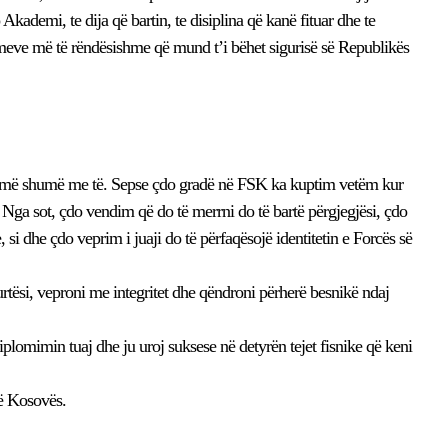
 Akademi, te dija që bartin, te disiplina që kanë fituar dhe te
timeve më të rëndësishme që mund t’i bëhet sigurisë së Republikës
dh më shumë me të. Sepse çdo gradë në FSK ka kuptim vetëm kur
. Nga sot, çdo vendim që do të merrni do të bartë përgjegjësi, çdo
, si dhe çdo veprim i juaji do të përfaqësojë identitetin e Forcës së
tësi, veproni me integritet dhe qëndroni përherë besnikë ndaj
lomimin tuaj dhe ju uroj suksese në detyrën tejet fisnike që keni
së Kosovës.