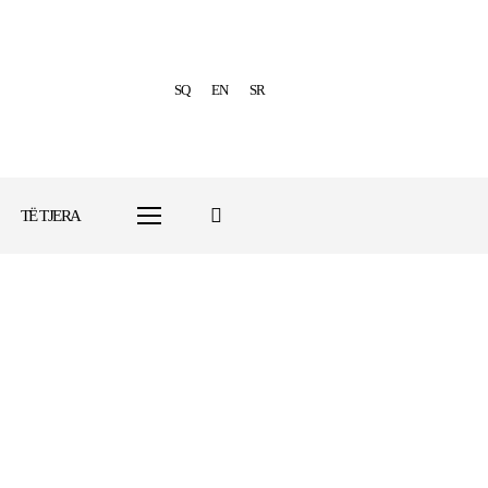
SQ
EN
SR
TË TJERA