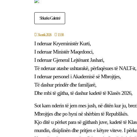
Shkarko Galerinë
3 korrik 2026
13:38
I nderuar Kryeministër Kurti,
I nderuar Ministër Maqedonci,
I nderuar Gjeneral Lejtënant Jashari,
Të nderuar atashe ushtarakë, përfaqësues të NALT-i
I nderuar personel i Akademisë së Mbrojtjes,
Të dashur prindër dhe familjarë,
Dhe mbi të gjitha, të dashur kadetë të Klasës 2026,
Sot kam nderin të jem mes jush, në ditën kur ju, brez
Mbrojtjes dhe po hyni në shërbim të Republikës.
Kjo ditë u përket para së gjithash juve, kadetë të Kla
mundin, disiplinën dhe pritjen e këtyre viteve. I për