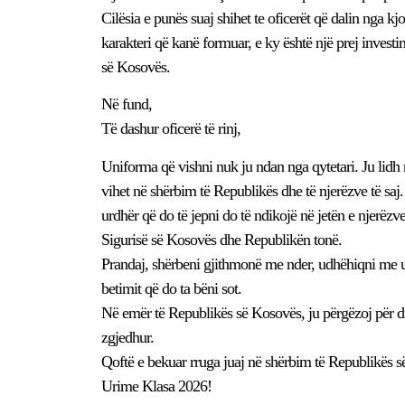
Cilësia e punës suaj shihet te oficerët që dalin nga kjo
karakteri që kanë formuar, e ky është një prej inves
së Kosovës.
Në fund,
Të dashur oficerë të rinj,
Uniforma që vishni nuk ju ndan nga qytetari. Ju li
vihet në shërbim të Republikës dhe të njerëzve të saj
urdhër që do të jepni do të ndikojë në jetën e njerëzve
Sigurisë së Kosovës dhe Republikën tonë.
Prandaj, shërbeni gjithmonë me nder, udhëhiqni me ur
betimit që do ta bëni sot.
Në emër të Republikës së Kosovës, ju përgëzoj për dip
zgjedhur.
Qoftë e bekuar rruga juaj në shërbim të Republikës 
Urime Klasa 2026!