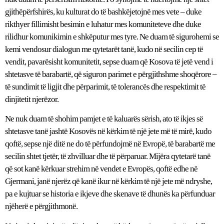
gjithëpërfshirës, ku kulturat do të bashkëjetojnë mes vete – duke
rikthyer fillimisht besimin e luhatur mes komuniteteve dhe duke
rilidhur komunikimin e shkëputur mes tyre. Ne duam të sigurohemi se
kemi vendosur dialogun me qytetarët tanë, kudo në secilin cep të
vendit, pavarësisht komunitetit, sepse duam që Kosova të jetë vend i
shtetasve të barabartë, që siguron parimet e përgjithshme shoqërore –
të sundimit të ligjit dhe përparimit, të tolerancës dhe respektimit të
dinjitetit njerëzor.
Ne nuk duam të shohim pamjet e të kaluarës sërish, ato të ikjes së
shtetasve tanë jashtë Kosovës në kërkim të një jete më të mirë, kudo
qoftë, sepse një ditë ne do të përfundojmë në Evropë, të barabartë me
secilin shtet tjetër, të zhvilluar dhe të përparuar. Mijëra qytetarë tanë
që sot kanë kërkuar strehim në vendet e Evropës, qoftë edhe në
Gjermani, janë njerëz që kanë ikur në kërkim të një jete më ndryshe,
pa e kujtuar se historia e ikjeve dhe skenave të dhunës ka përfunduar
njëherë e përgjithmonë.