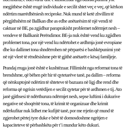
megjithëse është rrugë individuale e secilit shtet veç e veç, që kërkon
ndërtim marrëdhëniesh reciproke. Nuk mund të ketë zhvillim të
përgjithshëm në Ballkan dhe as edhe anëtarësim të një vendi të
caktuar në BE, pa zgjidhur paraprakisht problemet ndërmjet nesh –
vendeve të Ballkanit Perëndimor. BE-ja nuk është vend ku zgjidhen
problemet tona, por një vend ku ndërtohet e ardhmja jonë evropiane
dhe ku dallimet tona shndërrohen në përparësi e bashkëpunimi ynë
në një vlerë të rëndësishme për të gjithë anëtarët e kësaj familjeje.
Prandaj rruga jonë është e kushtëzuar. Fillimisht nga reformat tona të
brendshme, që bëhen për hir të qytetarëve tanë, pa dallim – reforma
që nënkuptojnë ndërtim të shteteve të bazuara në ligj dhe rend dhe
reforma që ngrisin vetëdijen e secilit qytetar për të ardhmen e tij. Ato
janë gjithsesi të ndërthurura ndërmjet nesh, sepse luftimi i dukurive
negative në shoqëritë tona, të krimit të organizuar dhe krimit
ndërkufitar nuk lidhet me kufijtë tanë, por me rrjetin që mund të
zgjerohet përtej tyre duke e bërë të domosdoshme ngritjen e
kapaciteteve të përbashkëta për t’i mundur këto dukuri.