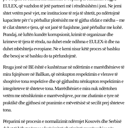
EULEX, që vazhdon të jetë partneri më i rëndësishëm i joni. Ne jemi
shtet vetëm pesë vjet, me institucione të reja të shtetit, po ndërtojmë
kapacitete për t’u përballur plotësisht me të gjitha sfidat e mëdha – me
të cilat shtetet e tjera, që sot janë të fuqishme, janë përballur me kohë.
Prandaj, në luftën kundër korrupsionit, krimit të organizuar dhe
krimeve të tjera të rënda, na duhet ende ndihma e EULEX-it dhe na
duhet mbështetja evropiane. Ne e kemi nisur këtë proces së bashku
dhe besoj se së bashku do ta përfundojmë.
Rruga jonë në BE është e kushtëzuar në ndërtimin e marrëdhënieve të
mira fqinjësore në Ballkan, që nënkupton respektimin e vlerave të
shoqërive tona respektive dhe që gjithashtu nënkupton respektimin e
integriteteve të shteteve tona. Marrëdhëniet e mira nuk ndërtohen
vetëm me nënshkrimin e marrëveshjeve, por me zbatimin e tyre në
praktikë dhe gjithsesi në pranimin e mëvetësisë së secilit prej shteteve
tona.
Përparimi në procesin e normalizimit ndërmjet Kosovës dhe Serbisë