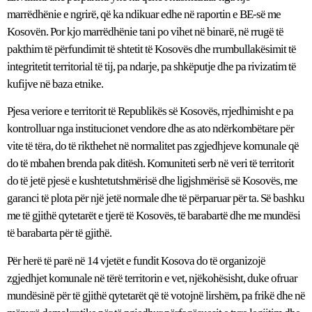
marrëdhënie e ngrirë, që ka ndikuar edhe në raportin e BE-së me
Kosovën. Por kjo marrëdhënie tani po vihet në binarë, në rrugë të
pakthim të përfundimit të shtetit të Kosovës dhe rrumbullakësimit të
integritetit territorial të tij, pa ndarje, pa shkëputje dhe pa rivizatim të
kufijve në baza etnike.
Pjesa veriore e territorit të Republikës së Kosovës, rrjedhimisht e pa
kontrolluar nga institucionet vendore dhe as ato ndërkombëtare për
vite të tëra, do të rikthehet në normalitet pas zgjedhjeve komunale që
do të mbahen brenda pak ditësh. Komuniteti serb në veri të territorit
do të jetë pjesë e kushtetutshmërisë dhe ligjshmërisë së Kosovës, me
garanci të plota për një jetë normale dhe të përparuar për ta. Së bashku
me të gjithë qytetarët e tjerë të Kosovës, të barabartë dhe me mundësi
të barabarta për të gjithë.
Për herë të parë në 14 vjetët e fundit Kosova do të organizojë
zgjedhjet komunale në tërë territorin e vet, njëkohësisht, duke ofruar
mundësinë për të gjithë qytetarët që të votojnë lirshëm, pa frikë dhe në