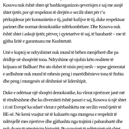
Kosova nuk është shtet që bashkorganizon qeverisjen e saj me asnjë
shtet tjetër, por që respekton të drejtën e secilit shtet për t’u
përkujdesur për komunitetin e tij, jashtë kufijve të tij, duke respektuar
parimet dhe normat demokratike ndërkombëtare. Dhe Kosova nuk
është shtet i askujt tjetër, përveç i qytetarëve të saj, të barabartë – me të
gjitha liritë e garantuara me Kushtetutë.
Unë e kuptoj se ndryshimet nuk mund të bëhen menjëherë dhe pa
dridhje në shoqëritë tona. Ndryshime që njohin këto realitete të
krijuara në Ballkan! Por ato duhet të nisin prej nesh – sepse gjeneratat
e ardhshme nuk mund të mbesin peng i marrëdhënieve tona të ftohta
dhe peng i mungesës së dëshmisë së lidershipit.
Duke e ndërtuar një shoqëri demokratike, ku vlerat njerëzore janë më
të rëndësishme dhe ku diversiteti është pasuri e saj, Kosova si një shtet
i ri në Evropë ka ndarë vlerat e përbashkëta me secilin vend tjetër të
BE-së. Ne kemi vuajtur në të kaluarën nga mungesa e respektit të
ndërsjellë mes njerëzve dhe gjithashtu nga trajtimi i pabarabartë dhe
nuk duam të përsërisim historitë. Po synojmë të ndërtojmë një shtet