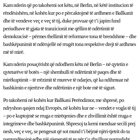
Kam nderin që po takohemi sot këtu, në Berlin, në këtë institucion të
rëndësishëm, në kohën kur po e përcaktojmë të ardhmen e Ballkanit
dhe të vendeve veç e veç të tij, duke provuar që t’i japim fund
periudhave të gjata të tranzicionit me qëllim të ndërtimit të
demokracisë – përmes thellimit të reformave tona të brendshme – dhe
bashkëpunimit të ndërsjellë në rrugët tona respektive drejt të ardhmes
më të mirë.
Kam nderin posaçërisht që ndodhem këtu në Berlin – në qytetin e
qytetarëve të botës – një shembulli të ndërtimit të paqes dhe të
mirëkuptimit – të rrëzimit të mureve të ndarjes, që ka ndihmuar në
bashkimin e njerëzve dhe ndërtimin e një bote më të sigurt.
Po takohemi në kohën kur Ballkani Perëndimor, me shpresë, po
ndryshon qasjen ndaj Evropës, në kohën kur ne – vendet e vogla të tij
– po e kuptojmë se rruga e mirëqenies dhe e zhvillimit është rruga e
integrimeve dhe bashkëpunimit. Shpresoj ta kemi menduar secili prej
nesh, veç e veç, se pengesat që sot mund t’i bëjmë njëri-tjetrit do ta
pamundësojnë edhe një gjeneratë të re për t’u zhvilluar normalisht