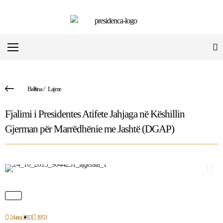
Ballina
/
Lajme
Fjalimi i Presidentes Atifete Jahjaga në Këshillin
Gjerman për Marrëdhënie me Jashtë (DGAP)
24 tetor 2013
19:53