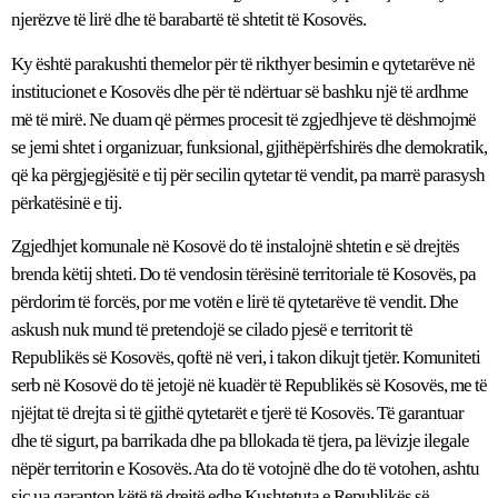
njerëzve të lirë dhe të barabartë të shtetit të Kosovës.
Ky është parakushti themelor për të rikthyer besimin e qytetarëve në
institucionet e Kosovës dhe për të ndërtuar së bashku një të ardhme
më të mirë. Ne duam që përmes procesit të zgjedhjeve të dëshmojmë
se jemi shtet i organizuar, funksional, gjithëpërfshirës dhe demokratik,
që ka përgjegjësitë e tij për secilin qytetar të vendit, pa marrë parasysh
përkatësinë e tij.
Zgjedhjet komunale në Kosovë do të instalojnë shtetin e së drejtës
brenda këtij shteti. Do të vendosin tërësinë territoriale të Kosovës, pa
përdorim të forcës, por me votën e lirë të qytetarëve të vendit. Dhe
askush nuk mund të pretendojë se cilado pjesë e territorit të
Republikës së Kosovës, qoftë në veri, i takon dikujt tjetër. Komuniteti
serb në Kosovë do të jetojë në kuadër të Republikës së Kosovës, me të
njëjtat të drejta si të gjithë qytetarët e tjerë të Kosovës. Të garantuar
dhe të sigurt, pa barrikada dhe pa bllokada të tjera, pa lëvizje ilegale
nëpër territorin e Kosovës. Ata do të votojnë dhe do të votohen, ashtu
siç ua garanton këtë të drejtë edhe Kushtetuta e Republikës së