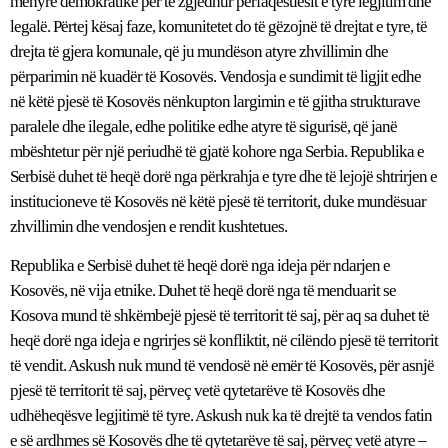
mënyrë demokratike për të zgjedhur përfaqësuesit e tyre legjitim dhe
legalë. Përtej kësaj faze, komunitetet do të gëzojnë të drejtat e tyre, të
drejta të gjera komunale, që ju mundëson atyre zhvillimin dhe
përparimin në kuadër të Kosovës. Vendosja e sundimit të ligjit edhe
në këtë pjesë të Kosovës nënkupton largimin e të gjitha strukturave
paralele dhe ilegale, edhe politike edhe atyre të sigurisë, që janë
mbështetur për një periudhë të gjatë kohore nga Serbia. Republika e
Serbisë duhet të heqë dorë nga përkrahja e tyre dhe të lejojë shtrirjen e
institucioneve të Kosovës në këtë pjesë të territorit, duke mundësuar
zhvillimin dhe vendosjen e rendit kushtetues.
Republika e Serbisë duhet të heqë dorë nga ideja për ndarjen e
Kosovës, në vija etnike. Duhet të heqë dorë nga të menduarit se
Kosova mund të shkëmbejë pjesë të territorit të saj, për aq sa duhet të
heqë dorë nga ideja e ngrirjes së konfliktit, në cilëndo pjesë të territorit
të vendit. Askush nuk mund të vendosë në emër të Kosovës, për asnjë
pjesë të territorit të saj, përveç vetë qytetarëve të Kosovës dhe
udhëheqësve legjitimë të tyre. Askush nuk ka të drejtë ta vendos fatin
e së ardhmes së Kosovës dhe të qytetarëve të saj, përveç vetë atyre –