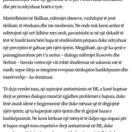
dhe për ta ndryshuar botën e tyre.
Marrëdhëniet në Ballkan, ndërmjet shteteve, vazhdojnë të jenë
delikate, të rënduara dhe me mosbesim. Ne ende nuk kemi arritur të
ndërtojmë një urë lidhëse mes nesh, pavarësisht se në një dekadë të
tërë të fundit kemi bërë hapa të rëndësishëm përpara duke ndryshuar
një perceptim të gabuar për njëri-tjetrin. Megjithatë, ajo që ka qenë e
paimagjinueshme për t’u arritur – dialogu ndërmjet Kosovës dhe
Serbisë – brenda vetëm një viti është shndërruar në suksesin më të
madh, sepse ideja se integrimi evropian nënkupton bashkëpunim dhe
marrëveshje – ka dominuar.
Të dyja vendet tona, që aspirojnë anëtarësimin në BE, e kanë kuptuar
drejt se përmes dialogut mund të zgjidhen problemet e hapura, duke
lënë anash idenë e hegjemonisë dhe duke mësuar që të dëgjojmë
njëri-tjetrin, që ta kuptojmë njëri-tjetrin dhe të gjejmë bazat e
bashkëpunimit. Ne kemi kërkuar një mënyrë të daljes nga impasi për
të hapur rrugët tona respektive drejt anëtarësimit në BE, duke