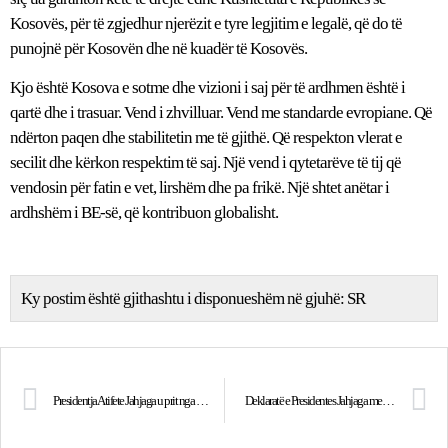
Kosovës, për të zgjedhur njerëzit e tyre legjitim e legalë, që do të
punojnë për Kosovën dhe në kuadër të Kosovës.
Kjo është Kosova e sotme dhe vizioni i saj për të ardhmen është i
qartë dhe i trasuar. Vend i zhvilluar. Vend me standarde evropiane. Që
ndërton paqen dhe stabilitetin me të gjithë. Që respekton vlerat e
secilit dhe kërkon respektim të saj. Një vend i qytetarëve të tij që
vendosin për fatin e vet, lirshëm dhe pa frikë. Një shtet anëtar i
ardhshëm i BE-së, që kontribuon globalisht.
Ky postim është gjithashtu i disponueshëm në gjuhë:
SR
Presidentja Atifete Jahjaga u prit nga Presidenti i Gjermanisë, Joachim Gauck
Deklaratë e Presidentes Jahjaga me rastin e fillimit të negociatave për MSA