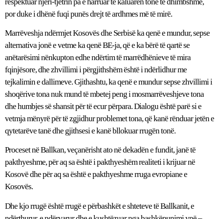
respektuar njëri-tjetrin pa e harruar të kaluarën tonë të dhimbshme,
por duke i dhënë fuqi punës drejt të ardhmes më të mirë.
Marrëveshja ndërmjet Kosovës dhe Serbisë ka qenë e mundur, sepse
alternativa jonë e vetme ka qenë BE-ja, që e ka bërë të qartë se
anëtarësimi nënkupton edhe ndërtim të marrëdhënieve të mira
fqinjësore, dhe zhvillimi i përgjithshëm është i ndërlidhur me
tejkalimin e dallimeve. Gjithashtu, ka qenë e mundur sepse zhvillimi i
shoqërive tona nuk mund të mbetej peng i mosmarrëveshjeve tona
dhe humbjes së shansit për të ecur përpara. Dialogu është parë si e
vetmja mënyrë për të zgjidhur problemet tona, që kanë rënduar jetën e
qytetarëve tanë dhe gjithsesi e kanë bllokuar rrugën tonë.
Proceset në Ballkan, veçanërisht ato në dekadën e fundit, janë të
pakthyeshme, për aq sa është i pakthyeshëm realiteti i krijuar në
Kosovë dhe për aq sa është e pakthyeshme rruga evropiane e
Kosovës.
Dhe kjo rrugë është rrugë e përbashkët e shteteve të Ballkanit, e
ndërthurur, e ndërvarur dhe e kushtëzuar nga bashkëpunimi ynë –