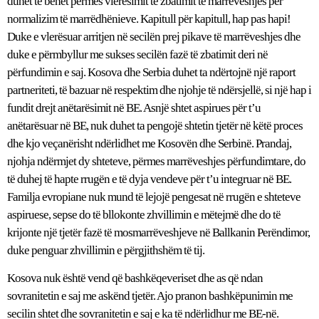
duhet të bëhet përmes vlerësimit të zbatimit të marrëveshjes për
normalizim të marrëdhënieve. Kapitull për kapitull, hap pas hapi!
Duke e vlerësuar arritjen në secilën prej pikave të marrëveshjes dhe
duke e përmbyllur me sukses secilën fazë të zbatimit deri në
përfundimin e saj. Kosova dhe Serbia duhet ta ndërtojnë një raport
partneriteti, të bazuar në respektim dhe njohje të ndërsjellë, si një hap i
fundit drejt anëtarësimit në BE. Asnjë shtet aspirues për t’u
anëtarësuar në BE, nuk duhet ta pengojë shtetin tjetër në këtë proces
dhe kjo veçanërisht ndërlidhet me Kosovën dhe Serbinë. Prandaj,
njohja ndërmjet dy shteteve, përmes marrëveshjes përfundimtare, do
të duhej të hapte rrugën e të dyja vendeve për t’u integruar në BE.
Familja evropiane nuk mund të lejojë pengesat në rrugën e shteteve
aspiruese, sepse do të bllokonte zhvillimin e mëtejmë dhe do të
krijonte një tjetër fazë të mosmarrëveshjeve në Ballkanin Perëndimor,
duke penguar zhvillimin e përgjithshëm të tij.
Kosova nuk është vend që bashkëqeveriset dhe as që ndan
sovranitetin e saj me askënd tjetër. Ajo pranon bashkëpunimin me
secilin shtet dhe sovranitetin e saj e ka të ndërlidhur me BE-në.