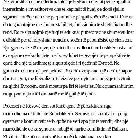
Ne jemi shtet i ri, në ndërtim, shtet që kërkon mënyrat për të ngjallur
interesimin e investitorëve dhe të kapitalit të huaj, që do të sjellin
sigurinë, mirëqenien dhe përparimin e përgjithshëm të vendit. Dhe ne
do të garantojmë më shumë stabilitet, funksionim të shtetit ligjor dhe
rend. Do të sigurojmë një fuqi të edukuar punëtore dhe shumë vullnet
e dëshirë për të ndryshuar trendin e sotëm të papunësisë që ekziston.
Kjo gjeneratë e të rinjve, që rritet dhe zhvillohet me bashkëmoshatarët
evropianë ose kudo tjetër në botë, duhet të gëzojë një perspektivë të
qartë dhe një të ardhme të sigurt si çdo i ri tjetër në Evropë. Ne
gjithashtu duam një perspektivë të qartë evropiane, një derë të hapur
dhe të sigurt, me liberalizim të vizave për qytetarët tanë, që të vetmit
në gjithë Evropën, kanë mbetur pa liri të lëvizjes. Nuk duam shkurtim
rruge por trajtim të barabartë me të gjithë të tjerët.
Proceset në Kosovë deri sot kanë qenë të përcaktuara nga
marrëdhënia e ftoftë me Republikën e Serbisë, që ka mbajtur peng
qytetarët e komunitetit serb, qoftë në veri apo jug të vendit, dhe një
marrëdhënie që ka synuar ta mbajë të ngrirë konfliktin në Ballkan.
Zhvillimi dhe përparimi ynë ka qenë i kushtëzuar nga kjo