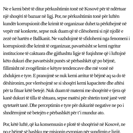
Ne e kemi bërë të ditur përkushtimin tonë në Kosovë për të ndërtuar
një shoqëri të bazuar në ligj. Por, ne përkushtimin tonë për luftën
kundër korrupsionit dhe krimit të organizuar duhet ta përkthejmë në
vepër më konkrete, sepse nuk duam që të cilësohemi si një njollë e
zezë në hartën e Ballkanit. Ne vazhdojmë të sfidohemi nga fenomeni i
korrupsionit dhe krimit të organizuar, pavarësisht se kemi ngritur
institucione të caktuara dhe gjithashtu ligje të fuqishme që i luftojnë
këto dukuri dhe pavarësisht punës së përbashkët që po bëjmë,
fillimisht në zvogëlimin e këtyre tendencave dhe më vonë në
zhdukjen e tyre. E pranojmë se nuk kemi arritur të bëjmë aq sa do të
dëshironim, por vlerësojmë se si shoqëri kemi kapacitete dhe aftësi
për ta fituar këtë betejë. Nuk duam të matemi me shoqëritë e tjera që
kanë dukuri të tilla të shtuara, sepse matësi për shtetin tonë janë vetë
qytetarët tanë. Dhe perceptimin e tyre për dukuritë negative ne po i
shndërrojmë në betejën e përbashkët për t’i mundur ato.
Por, këtë luftë, që ka konsensusin e plotë të shoqërisë në Kosovë, ne
po e bëjmë së bashku me misionin evropian për sundimin e ligjit,