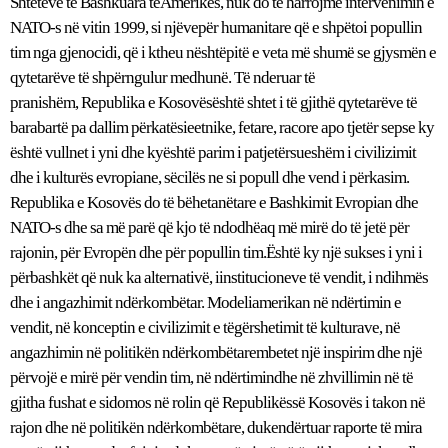
Shteteve të Bashkuara tëAmerikës, nuk do të harrojmë intervenimin e
NATO-s në vitin 1999, si njëvepër humanitare që e shpëtoi popullin
tim nga gjenocidi, që i ktheu nështëpitë e veta më shumë se gjysmën e
qytetarëve të shpërngulur medhunë. Të nderuar të
pranishëm, Republika e Kosovësështë shtet i të gjithë qytetarëve të
barabartë pa dallim përkatësieetnike, fetare, racore apo tjetër sepse ky
është vullnet i yni dhe kyështë parim i patjetërsueshëm i civilizimit
dhe i kulturës evropiane, sëcilës ne si popull dhe vend i përkasim.
Republika e Kosovës do të bëhetanëtare e Bashkimit Evropian dhe
NATO-s dhe sa më parë që kjo të ndodhëaq më mirë do të jetë për
rajonin, për Evropën dhe për popullin tim.Është ky një sukses i yni i
përbashkët që nuk ka alternativë, iinstitucioneve të vendit, i ndihmës
dhe i angazhimit ndërkombëtar. Modeliamerikan në ndërtimin e
vendit, në konceptin e civilizimit e tëgërshetimit të kulturave, në
angazhimin në politikën ndërkombëtarembetet një inspirim dhe një
përvojë e mirë për vendin tim, në ndërtimindhe në zhvillimin në të
gjitha fushat e sidomos në rolin që Republikëssë Kosovës i takon në
rajon dhe në politikën ndërkombëtare, dukendërtuar raporte të mira