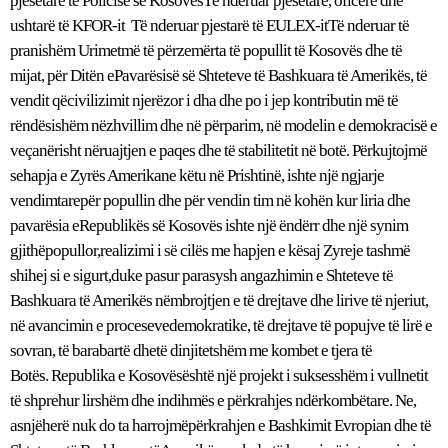
pjesëtarë të Policisë së KosovësTë nderuar pjesëtarë, oficerë dhe
ushtarë të KFOR-it Të nderuar pjestarë të EULEX-itTë nderuar të
pranishëm Urimetmë të përzemërta të popullit të Kosovës dhe të
mijat, për Ditën ePavarësisë së Shteteve të Bashkuara të Amerikës, të
vendit qëcivilizimit njerëzor i dha dhe po i jep kontributin më të
rëndësishëm nëzhvillim dhe në përparim, në modelin e demokracisë e
veçanërisht nëruajtjen e paqes dhe të stabilitetit në botë. Përkujtojmë
sehapja e Zyrës Amerikane këtu në Prishtinë, ishte një ngjarje
vendimtarepër popullin dhe për vendin tim në kohën kur liria dhe
pavarësia eRepublikës së Kosovës ishte një ëndërr dhe një synim
gjithëpopullor,realizimi i së cilës me hapjen e kësaj Zyreje tashmë
shihej si e sigurt,duke pasur parasysh angazhimin e Shteteve të
Bashkuara të Amerikës nëmbrojtjen e të drejtave dhe lirive të njeriut,
në avancimin e procesevedemokratike, të drejtave të popujve të lirë e
sovran, të barabartë dhetë dinjitetshëm me kombet e tjera të
Botës. Republika e Kosovësështë një projekt i suksesshëm i vullnetit
të shprehur lirshëm dhe indihmës e përkrahjes ndërkombëtare. Ne,
asnjëherë nuk do ta harrojmëpërkrahjen e Bashkimit Evropian dhe të