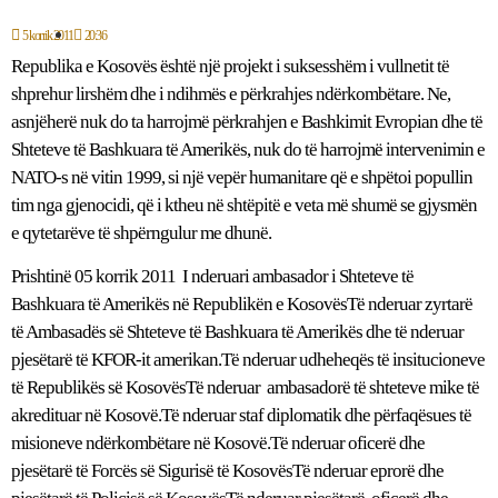
5 korrik 2011
20:36
Republika e Kosovës është një projekt i suksesshëm i vullnetit të
shprehur lirshëm dhe i ndihmës e përkrahjes ndërkombëtare. Ne,
asnjëherë nuk do ta harrojmë përkrahjen e Bashkimit Evropian dhe të
Shteteve të Bashkuara të Amerikës, nuk do të harrojmë intervenimin e
NATO-s në vitin 1999, si një vepër humanitare që e shpëtoi popullin
tim nga gjenocidi, që i ktheu në shtëpitë e veta më shumë se gjysmën
e qytetarëve të shpërngulur me dhunë.
Prishtinë 05 korrik 2011 I nderuari ambasador i Shteteve të
Bashkuara të Amerikës në Republikën e KosovësTë nderuar zyrtarë
të Ambasadës së Shteteve të Bashkuara të Amerikës dhe të nderuar
pjesëtarë të KFOR-it amerikan.Të nderuar udheheqës të insitucioneve
të Republikës së KosovësTë nderuar ambasadorë të shteteve mike të
akredituar në Kosovë.Të nderuar staf diplomatik dhe përfaqësues të
misioneve ndërkombëtare në Kosovë.Të nderuar oficerë dhe
pjesëtarë të Forcës së Sigurisë të KosovësTë nderuar eprorë dhe