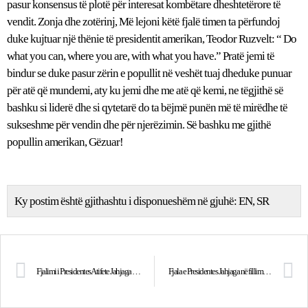
pasur konsensus të plotë për interesat kombëtare dheshtetërore të
vendit. Zonja dhe zotërinj, Më lejoni këtë fjalë timen ta përfundoj
duke kujtuar një thënie të presidentit amerikan, Teodor Ruzvelt: “ Do
what you can, where you are, with what you have.” Pratë jemi të
bindur se duke pasur zërin e popullit në veshët tuaj dheduke punuar
për atë që mundemi, aty ku jemi dhe me atë që kemi, ne tëgjithë së
bashku si liderë dhe si qytetarë do ta bëjmë punën më të mirëdhe të
sukseshme për vendin dhe për njerëzimin. Së bashku me gjithë
popullin amerikan, Gëzuar!
Ky postim është gjithashtu i disponueshëm në gjuhë:
EN
SR
Fjalimi i Presidentes Atifete Jahjaga në manifestimin “Kosova për Japoninë”
Fjala e Presidentes Jahjaga në fillimin e punimeve nga koncesioneri i Aeroportit Ndërkombëtar të Prishtinës