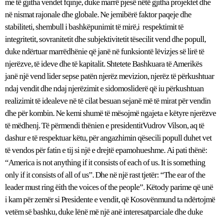
me të gjitha vendet fqinje, duke marrë pjesë nëtë gjitha projektet dhe
në nismat rajonale dhe globale. Ne jemibërë faktor paqeje dhe
stabiliteti, shembull i bashkëpunimit të mirë,i respektimit të
integritetit, sovranitetit dhe subjektivitetit tësecilit vend dhe popull,
duke ndërtuar marrëdhënie që janë në funksiontë lëvizjes së lirë të
njerëzve, të ideve dhe të kapitalit. Shtetete Bashkuara të Amerikës
janë një vend lider sepse patën njerëz mevizion, njerëz të përkushtuar
ndaj vendit dhe ndaj njerëzimit e sidomosliderë që iu përkushtuan
realizimit të idealeve në të cilat besuan sejanë më të mirat për vendin
dhe për kombin. Ne kemi shumë të mësojmë ngajeta e këtyre njerëzve
të mëdhenj. Të përmendi thënien e presidentitVudrov Vilson, aq të
dashur e të respektuar këtu, për angazhimin qësecili popull duhet vet
të vendos për fatin e tij si një e drejtë epamohueshme. Ai pati thënë:
“America is not anything if it consists of each of us. It is something
only if it consists of all of us”. Dhe në një rast tjetër: “The ear of the
leader must ring ëith the voices of the people”. Këtody parime që unë
i kam për zemër si Presidente e vendit, që Kosovënmund ta ndërtojmë
vetëm së bashku, duke lënë më një anë interesatparciale dhe duke