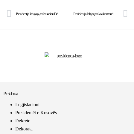
Presidentja Jahjaga, ambasadori Dell dhe kryetari i OAK-së zhvillojne video konferencë me afaristë nga SHBA dhe Europa Perëndimore
Presidentja Jahjaga takoi komandantin suprem të NATO-s për Evropë, admiralin James Stavridis
Presidenca
Legjislacioni
Presidentët e Kosovës
Dekrete
Dekorata