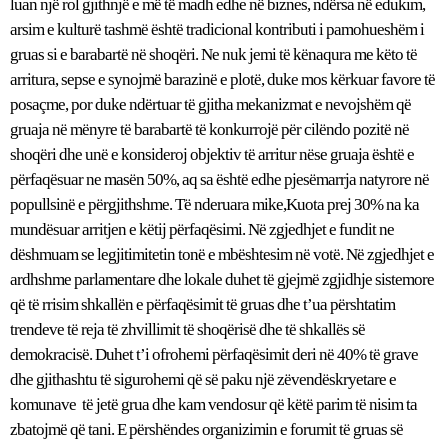
luan një rol gjithnjë e më të madh edhe në biznes, ndërsa në edukim,
arsim e kulturë tashmë është tradicional kontributi i pamohueshëm i
gruas si e barabartë në shoqëri. Ne nuk jemi të kënaqura me këto të
arritura, sepse e synojmë barazinë e plotë, duke mos kërkuar favore të
posaçme, por duke ndërtuar të gjitha mekanizmat e nevojshëm që
gruaja në mënyre të barabartë të konkurrojë për cilëndo pozitë në
shoqëri dhe unë e konsideroj objektiv të arritur nëse gruaja është e
përfaqësuar ne masën 50%, aq sa është edhe pjesëmarrja natyrore në
popullsinë e përgjithshme. Të nderuara mike,Kuota prej 30% na ka
mundësuar arritjen e këtij përfaqësimi. Në zgjedhjet e fundit ne
dëshmuam se legjitimitetin tonë e mbështesim në votë. Në zgjedhjet e
ardhshme parlamentare dhe lokale duhet të gjejmë zgjidhje sistemore
që të rrisim shkallën e përfaqësimit të gruas dhe t’ua përshtatim
trendeve të reja të zhvillimit të shoqërisë dhe të shkallës së
demokracisë. Duhet t’i ofrohemi përfaqësimit deri në 40% të grave
dhe gjithashtu të sigurohemi që së paku një zëvendëskryetare e
komunave të jetë grua dhe kam vendosur që këtë parim të nisim ta
zbatojmë që tani. E përshëndes organizimin e forumit të gruas së