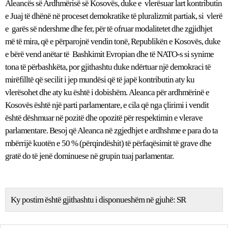
Aleancës së Ardhmërisë së Kosovës, duke e vlerësuar lart kontributin
e Juaj të dhënë në proceset demokratike të pluralizmit partiak, si vlerë
e garës së ndershme dhe fer, për të ofruar modalitetet dhe zgjidhjet
më të mira, që e përparojnë vendin tonë, Republikën e Kosovës, duke
e bërë vend anëtar të Bashkimit Evropian dhe të NATO-s si synime
tona të përbashkëta, por gjithashtu duke ndërtuar një demokraci të
mirëfilltë që secilit i jep mundësi që të japë kontributin aty ku
vlerësohet dhe aty ku është i dobishëm. Aleanca për ardhmërinë e
Kosovës është një parti parlamentare, e cila që nga çlirimi i vendit
është dëshmuar në pozitë dhe opozitë për respektimin e vlerave
parlamentare. Besoj që Aleanca në zgjedhjet e ardhshme e para do ta
mbërrijë kuotën e 50 % (përqindëshit) të përfaqësimit të grave dhe
gratë do të jenë dominuese në grupin tuaj parlamentar.
Ky postim është gjithashtu i disponueshëm në gjuhë:
SR