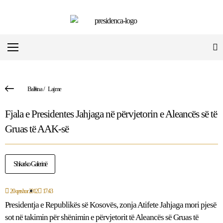
Ballina
/
Lajme
Fjala e Presidentes Jahjaga në përvjetorin e Aleancës së të
Gruas të AAK-së
Shkarko Galerinë
20 qershor 2012
17:43
Presidentja e Republikës së Kosovës, zonja Atifete Jahjaga mori pjesë
sot në takimin për shënimin e përvjetorit të Aleancës së Gruas të