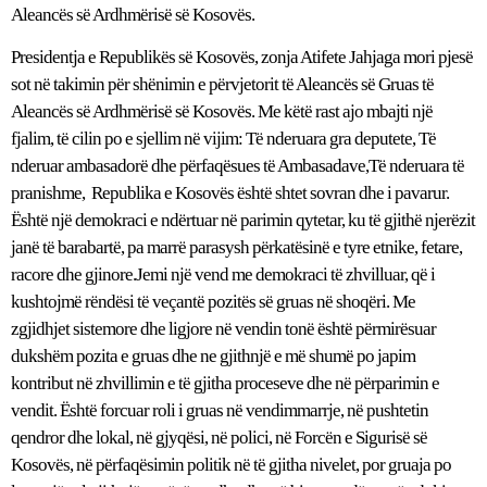
Aleancës së Ardhmërisë së Kosovës.
Presidentja e Republikës së Kosovës, zonja Atifete Jahjaga mori pjesë
sot në takimin për shënimin e përvjetorit të Aleancës së Gruas të
Aleancës së Ardhmërisë së Kosovës. Me këtë rast ajo mbajti një
fjalim, të cilin po e sjellim në vijim: Të nderuara gra deputete, Të
nderuar ambasadorë dhe përfaqësues të Ambasadave,Të nderuara të
pranishme, Republika e Kosovës është shtet sovran dhe i pavarur.
Është një demokraci e ndërtuar në parimin qytetar, ku të gjithë njerëzit
janë të barabartë, pa marrë parasysh përkatësinë e tyre etnike, fetare,
racore dhe gjinore.Jemi një vend me demokraci të zhvilluar, që i
kushtojmë rëndësi të veçantë pozitës së gruas në shoqëri. Me
zgjidhjet sistemore dhe ligjore në vendin tonë është përmirësuar
dukshëm pozita e gruas dhe ne gjithnjë e më shumë po japim
kontribut në zhvillimin e të gjitha proceseve dhe në përparimin e
vendit. Është forcuar roli i gruas në vendimmarrje, në pushtetin
qendror dhe lokal, në gjyqësi, në polici, në Forcën e Sigurisë së
Kosovës, në përfaqësimin politik në të gjitha nivelet, por gruaja po