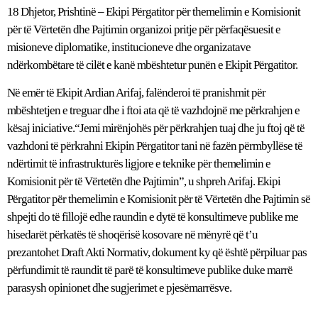
18 Dhjetor, Prishtinë – Ekipi Përgatitor për themelimin e Komisionit
për të Vërtetën dhe Pajtimin organizoi pritje për përfaqësuesit e
misioneve diplomatike, institucioneve dhe organizatave
ndërkombëtare të cilët e kanë mbështetur punën e Ekipit Përgatitor.
Në emër të Ekipit Ardian Arifaj, falënderoi të pranishmit për
mbështetjen e treguar dhe i ftoi ata që të vazhdojnë me përkrahjen e
kësaj iniciative.“Jemi mirënjohës për përkrahjen tuaj dhe ju ftoj që të
vazhdoni të përkrahni Ekipin Përgatitor tani në fazën përmbyllëse të
ndërtimit të infrastrukturës ligjore e teknike për themelimin e
Komisionit për të Vërtetën dhe Pajtimin”, u shpreh Arifaj. Ekipi
Përgatitor për themelimin e Komisionit për të Vërtetën dhe Pajtimin së
shpejti do të fillojë edhe raundin e dytë të konsultimeve publike me
hisedarët përkatës të shoqërisë kosovare në mënyrë që t’u
prezantohet Draft Akti Normativ, dokument ky që është përpiluar pas
përfundimit të raundit të parë të konsultimeve publike duke marrë
parasysh opinionet dhe sugjerimet e pjesëmarrësve.