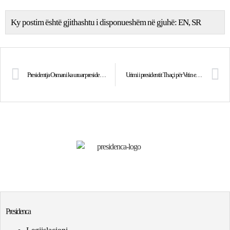
Ky postim është gjithashtu i disponueshëm në gjuhë:
EN
SR
Presidentja Osmani ka uruar presidentin e sapozgjedhur të Brazilit, Luiz Inácio Lula da Silva
Urimi i presidentit Thaçi për Vitin e Ri 2020!
Presidenca