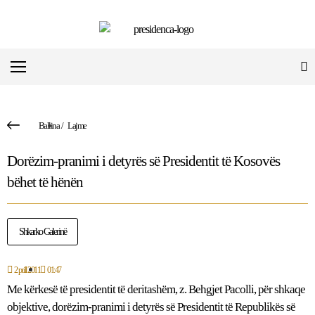
Ballina
/
Lajme
Dorëzim-pranimi i detyrës së Presidentit të Kosovës
bëhet të hënën
Shkarko Galerinë
2 prill 2011
01:47
Me kërkesë të presidentit të deritashëm, z. Behgjet Pacolli, për shkaqe
objektive, dorëzim-pranimi i detyrës së Presidentit të Republikës së