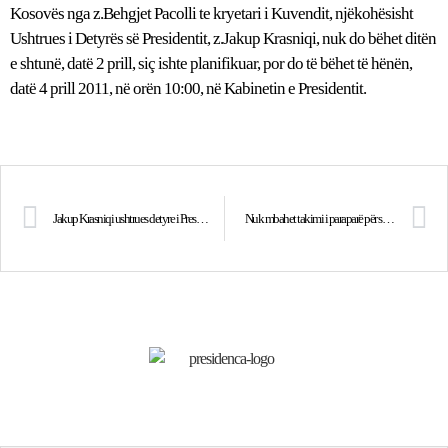
Kosovës nga z.Behgjet Pacolli te kryetari i Kuvendit, njëkohësisht
Ushtrues i Detyrës së Presidentit, z.Jakup Krasniqi, nuk do bëhet ditën
e shtunë, datë 2 prill, siç ishte planifikuar, por do të bëhet të hënën,
datë 4 prill 2011, në orën 10:00, në Kabinetin e Presidentit.
Jakup Krasniqi ushtrues detyre i Presidentit të Kosovës
Nuk mbahet takimi i paraparë për sot në Zyrën e Presidentit