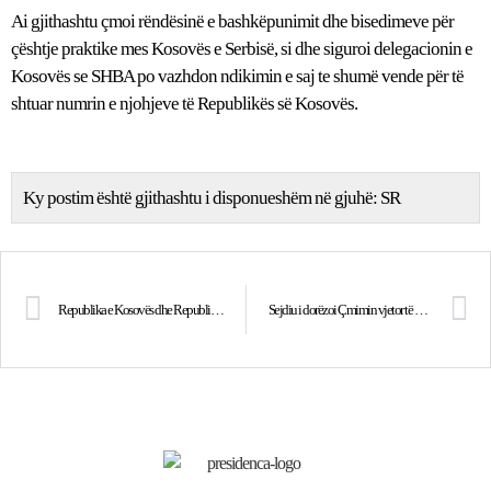
Ai gjithashtu çmoi rëndësinë e bashkëpunimit dhe bisedimeve për
çështje praktike mes Kosovës e Serbisë, si dhe siguroi delegacionin e
Kosovës se SHBA po vazhdon ndikimin e saj te shumë vende për të
shtuar numrin e njohjeve të Republikës së Kosovës.
Ky postim është gjithashtu i disponueshëm në gjuhë:
SR
Republika e Kosovës dhe Republika e Vanuatus nënshkruan marrëveshjen për vendosjen e marrëdhënieve diplomatike
Sejdiu i dorëzoi Çmimin vjetor të KKSHA ish-zëvendëssekretarit amerikan të Shtetit, Nikollas Bërns