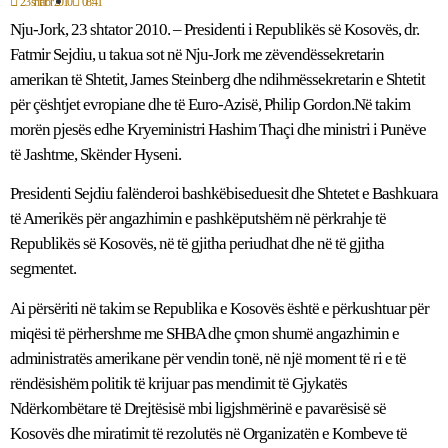
23 shtator 2010
08:41
Nju-Jork, 23 shtator 2010. – Presidenti i Republikës së Kosovës, dr.
Fatmir Sejdiu, u takua sot në Nju-Jork me zëvendëssekretarin
amerikan të Shtetit, James Steinberg dhe ndihmëssekretarin e Shtetit
për çështjet evropiane dhe të Euro-Azisë, Philip Gordon.Në takim
morën pjesës edhe Kryeministri Hashim Thaçi dhe ministri i Punëve
të Jashtme, Skënder Hyseni.
Presidenti Sejdiu falënderoi bashkëbiseduesit dhe Shtetet e Bashkuara
të Amerikës për angazhimin e pashkëputshëm në përkrahje të
Republikës së Kosovës, në të gjitha periudhat dhe në të gjitha
segmentet.
Ai përsëriti në takim se Republika e Kosovës është e përkushtuar për
miqësi të përhershme me SHBA dhe çmon shumë angazhimin e
administratës amerikane për vendin tonë, në një moment të ri e të
rëndësishëm politik të krijuar pas mendimit të Gjykatës
Ndërkombëtare të Drejtësisë mbi ligjshmërinë e pavarësisë së
Kosovës dhe miratimit të rezolutës në Organizatën e Kombeve të