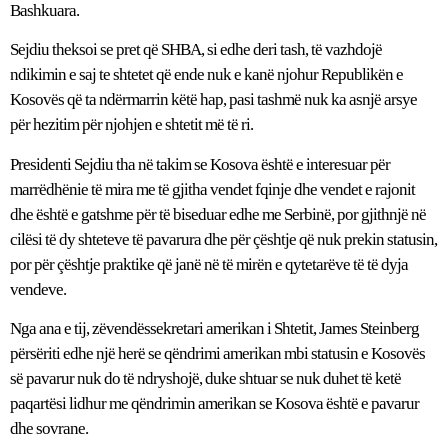
Bashkuara.
Sejdiu theksoi se pret që SHBA, si edhe deri tash, të vazhdojë
ndikimin e saj te shtetet që ende nuk e kanë njohur Republikën e
Kosovës që ta ndërmarrin këtë hap, pasi tashmë nuk ka asnjë arsye
për hezitim për njohjen e shtetit më të ri.
Presidenti Sejdiu tha në takim se Kosova është e interesuar për
marrëdhënie të mira me të gjitha vendet fqinje dhe vendet e rajonit
dhe është e gatshme për të biseduar edhe me Serbinë, por gjithnjë në
cilësi të dy shteteve të pavarura dhe për çështje që nuk prekin statusin,
por për çështje praktike që janë në të mirën e qytetarëve të të dyja
vendeve.
Nga ana e tij, zëvendëssekretari amerikan i Shtetit, James Steinberg
përsëriti edhe një herë se qëndrimi amerikan mbi statusin e Kosovës
së pavarur nuk do të ndryshojë, duke shtuar se nuk duhet të ketë
paqartësi lidhur me qëndrimin amerikan se Kosova është e pavarur
dhe sovrane.