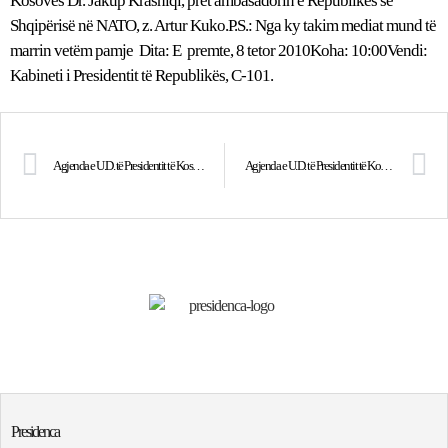
Kosovës Dr. Jakup Krasniqi, pret ambasadorin e Republikës së
Shqipërisë në NATO, z. Artur Kuko.P.S.: Nga ky takim mediat mund të
marrin vetëm pamje Dita: E premte, 8 tetor 2010Koha: 10:00Vendi:
Kabineti i Presidentit të Republikës, C-101.
Agjenda e U.D. të Presidentit të Kosovës, dr. Jakup Krasniqi për datën 7 tetor 2010
Agjenda e U.D. të Presidentit të Kosovës, dr. Jakup Krasniqi për datën 8 tetor 2010
Presidenca