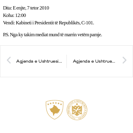
Dita: E enjte, 7 tetor 2010
Koha: 12:00
Vendi: Kabineti i Presidentit të Republikës, C-101.
P.S. Nga ky takim mediat mund të marrin vetëm pamje.
Agjenda e Ushtruesi të Detyrës së Presidentit të Kosovës, dr. Jakup Krasniqi për datën 6 tetor 2010
Agjenda e Ushtruesit të Detyrës së Presidentit të Kosovës, dr. Jakup Krasniqi për datën