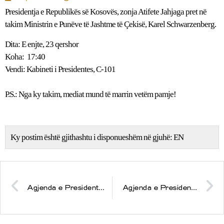
Presidentja e Republikës së Kosovës, zonja Atifete Jahjaga pret në
takim Ministrin e Punëve të Jashtme të Çekisë, Karel Schwarzenberg.
Dita: E enjte, 23 qershor
Koha: 17:40
Vendi: Kabineti i Presidentes, C-101
P.S.: Nga ky takim, mediat mund të marrin vetëm pamje!
Ky postim është gjithashtu i disponueshëm në gjuhë:
EN
Agjenda e Presidentes së Republikës, znj. Atifete Jahjaga, për datën 16 qershor 2011
Agjenda e Presidentes së Republikës, znj. Atifete Jahjaga, për datën 24 qershor 2011