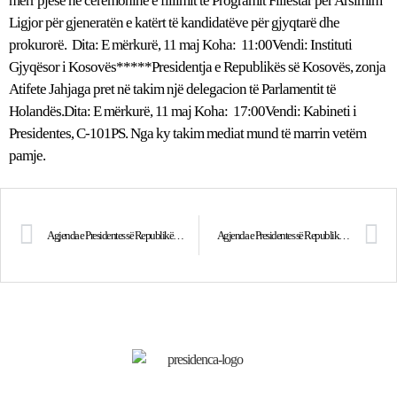
merr pjesë në ceremoninë e fillimit të Programit Fillestar për Arsimim
Ligjor për gjeneratën e katërt të kandidatëve për gjyqtarë dhe
prokurorë. Dita: E mërkurë, 11 maj Koha: 11:00Vendi: Instituti
Gjyqësor i Kosovës*****Presidentja e Republikës së Kosovës, zonja
Atifete Jahjaga pret në takim një delegacion të Parlamentit të
Holandës.Dita: E mërkurë, 11 maj Koha: 17:00Vendi: Kabineti i
Presidentes, C-101PS. Nga ky takim mediat mund të marrin vetëm
pamje.
Agjenda e Presidentes së Republikës, znj. Atifete Jahjaga, për datën 10 maj 2011
Agjenda e Presidentes së Republikës, znj. Atifete Jahjaga, për datën 12 maj 2011