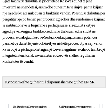
Gjatë takimit u diskutua se prioritetet e Kosovës duhet të jenë
investimi në shëndetësi, arsim dhe punësim të të rinjve, për ta krijuar
një mjedis ku ata nuk duan ta braktisin vendin. Poashtu u diskutua për
përgatitjet që po bëhen për procesin zgjedhor dhe rëndësinë e krijimit
të institucioneve të fuqishme e përfaqësuese, si rezultat i këtyre
zgjedhjeve. Përgjatë bashkëbisedimit u theksuan edhe sfidat në
procesin e dialogut Kosovë-Serbi, ndërkaq znj.Osmani potencoi
parimet që duhet të jenë udhërrëfyes në këtë proces. Sipas saj, vendi
ka nevojë të përfaqësohet nga një Qeveri legjitime, e cila do ta mbrojë
integritetin territorial, sovranitetin e Kosovës si dhe rregullimin
kushtetutes të vendit.
Ky postim është gjithashtu i disponueshëm në gjuhë:
EN
SR
U.d. Presidentja Osmani takon Presidentin e Parlamentit Evropian, David Sassoli
U.d. Presidentja Osmani mirëpritet në Parlamentin e Belgjikës nga Presidentja e Senatit, Stephanie D'Hose dhe Kryetarja e Dhomës së Përfaqësuesve, Éliane Tillieux