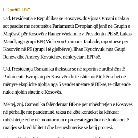
12 janar 2021
16:47
U.d. Presidentja e Republikës së Kosovës, dr.Vjosa Osmani u takua
sot pasdite me deputetët e Parlamentit Evropian që janë në Grupin e
Miqësisë për Kosovën: Rainer Wieland, zv. Presidenti i PE-së, Lukas
Mandl, nga grupi EPP, Viola von Cramon- Taubade, raportuese për
Kosovën në PE (grupi i të gjelbërve), Ilhan Kyuchyuk, nga Grupi
Renew dhe Andrey Kovatchev, nënkryetar i EPP-së.
U.d. Presidentja Osmani ka theksuar se në raportin e ardhshëm të
Parlamentit Evropian për Kosovën do të ishte mirë të kërkohet në
mënyrë eksplicite njohja nga 5 vendet anëtare të BE-së, të cilat ende
nuk e njohin shtetin e Kosovës.
Më tej, znj. Osmani ka falënderuar BE-në për mbështetjen e Kosovës
në përballje me pandeminë, teksa në këtë kontekst ka kërkuar
mbështetje edhe në monitorimin e procesit zgjedhor në funksion të
ruajtjes së kredibilitetit dhe besueshmërisë së këtij procesi.