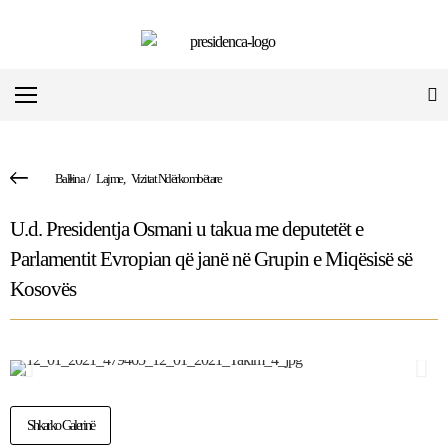
Ballina
/
Lajme
,
Vizitat Ndërkombëtare
U.d. Presidentja Osmani u takua me deputetët e
Parlamentit Evropian që janë në Grupin e Miqësisë së
Kosovës
Shkarko Galerinë