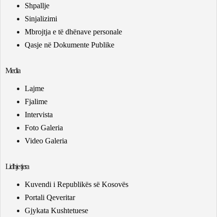
Shpallje
Sinjalizimi
Mbrojtja e të dhënave personale
Qasje në Dokumente Publike
Media
Lajme
Fjalime
Intervista
Foto Galeria
Video Galeria
Lidhje tjera
Kuvendi i Republikës së Kosovës
Portali Qeveritar
Gjykata Kushtetuese