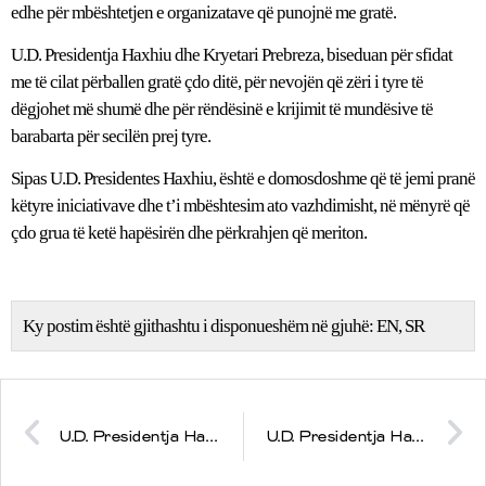
edhe për mbështetjen e organizatave që punojnë me gratë.
U.D. Presidentja Haxhiu dhe Kryetari Prebreza, biseduan për sfidat
me të cilat përballen gratë çdo ditë, për nevojën që zëri i tyre të
dëgjohet më shumë dhe për rëndësinë e krijimit të mundësive të
barabarta për secilën prej tyre.
Sipas U.D. Presidentes Haxhiu, është e domosdoshme që të jemi pranë
këtyre iniciativave dhe t’i mbështesim ato vazhdimisht, në mënyrë që
çdo grua të ketë hapësirën dhe përkrahjen që meriton.
Ky postim është gjithashtu i disponueshëm në gjuhë:
EN
SR
U.D. Presidentja Haxhiu nënshkruan dekretin për hapjen e Misionit Konsullor të Republikës së Kosovës në Teksas
U.D. Presidentja Haxhiu mori pjesë në ceremoninë e hapjes së Gjykatës Administrative: Është një ditë e rëndësishme për sistemin tonë të drejtësisë