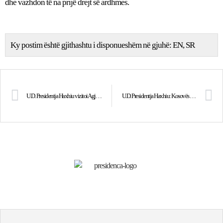
dhe vazhdon të na prijë drejt së ardhmes.
Ky postim është gjithashtu i disponueshëm në gjuhë:
EN
SR
U.D. Presidentja Haxhiu vizitoi Agjencinë e Kosovës për Inteligjencë
U.D. Presidentja Haxhiu: Kosovës duhet t’i hapet rruga drejt negociatave për anëtarësim në BE