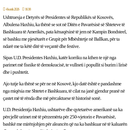
4 korrik 2026
16:38
Ushtruesja e Detyrës së Presidentes së Republikës së Kosovës,
Albulena Haxhiu, ka thënë se sot në Ditën e Pavarësisë së Shteteve të
Bashkuara të Amerikës, pata kënaqësinë të jem në Kampin Bondsteel,
së bashku me pjesëtarët e Grupit për Mbështetje në Ballkan, për ta
ndarë me ta këtë ditë të veçantë dhe festive.
Sipas U.D. Presidentes Haxhiu, katër korriku na kthen te një nga
parimet më fisnike të demokracisë, te vullneti i popullit si burim i lirisë
dhe i pushtetit.
Ajo tutje ka thënë se për ne në Kosovë, kjo datë është e pandashme
nga miqësia me Shtetet e Bashkuara, të cilat na janë gjendur pranë në
çastet më të rënda dhe më përcaktuese të historisë sonë.
U.D. Presidentja Haxhiu, ushtarëve dhe qytetarëve amerikanë ua ka
përcjellë urimet më të përzemërta për 250-vjetorin e Pavarësisë,
bashkë me mirënjohjen për aleancën që na ka bashkuar në të kaluarën