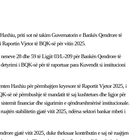
Haxhiu, priti sot në takim Guvernatorin e Bankës Qendrore të
oi Raportin Vjetor të BQK-së për vitin 2025.
e neneve 28 dhe 59 të Ligjit 03/L-209 për Bankën Qendrore të
detyrimi i BQK-së për të raportuar para Kuvendit si institucioni
enten Haxhiu për përmbajtjen kryesore të Raportit Vjetor 2025, i
 BQK-së në përmbushje të mandatit të saj kushtetues dhe ligjor për
t të sistemit financiar dhe sigurimin e qëndrueshmërisë institucionale.
uajtën stabilitetin gjatë vitit 2025, ndërsa sektori bankar mbeti i
ore gjatë vitit 2025, duke theksuar kontributin e saj në ruajtjen