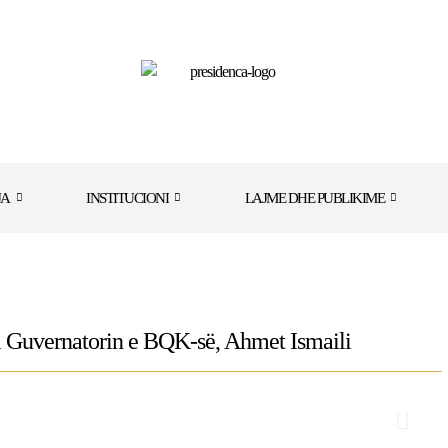
JA
INSTITUCIONI
LAJME DHE PUBLIKIME
im Guvernatorin e BQK-së, Ahmet Ismaili