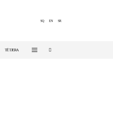
SQ
EN
SR
TË TJERA