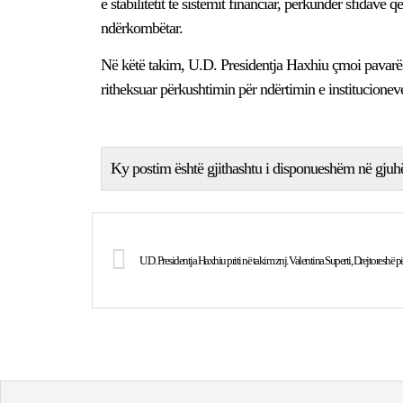
e stabilitetit të sistemit financiar, përkundër sfidav
ndërkombëtar.
Në këtë takim, U.D. Presidentja Haxhiu çmoi pavarësi
ritheksuar përkushtimin për ndërtimin e institucione
Ky postim është gjithashtu i disponueshëm në gjuh
U.D. Presidentja Haxhiu priti në takim znj. Valentina Superti, Drejtoresh