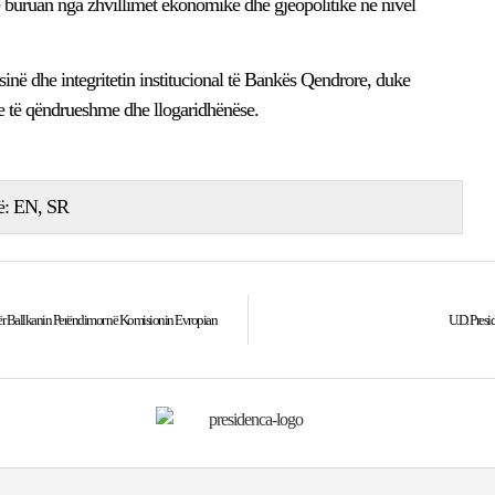
e që buruan nga zhvillimet ekonomike dhe gjeopolitike në nivel
në dhe integritetin institucional të Bankës Qendrore, duke
ve të qëndrueshme dhe llogaridhënëse.
ë:
EN
SR
ë për Ballkanin Perëndimor në Komisionin Evropian
U.D. Presi