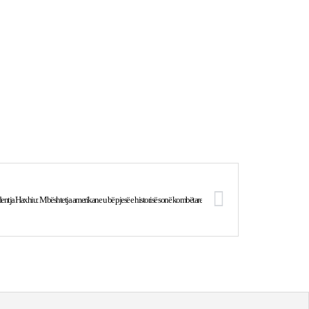
dentja Haxhiu: Mbështetja amerikane u bë pjesë e historisë sonë kombëtare