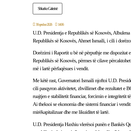
Shkarko Galerinë
30 qershor 2026
14:06
U.D. Presidentja e Republikës së Kosovës, Albulena 
Republikës së Kosovës, Ahmet Ismaili, i cili i dorëz
Dorëzimi i Raportit u bë në përputhje me dispozitat 
Republikës së Kosovës, përmes të cilave përcaktohet 
më i lartë përfaqësues i vendit.
Me këtë rast, Guvernatori Ismaili njoftoi U.D. Presid
cili pasqyron aktivitetet, zhvillimet dhe rezultatet e
ruajtjen e stabilitetit financiar, forcimin e integriteti
Ai theksoi se ekonomia dhe sistemi financiar i vendit r
mirëkapitalizuar dhe me likuiditet të lartë.
U.D. Presidentja Haxhiu vlerësoi punën e Bankës Qendr