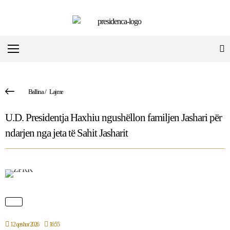
Ballina
/
Lajme
U.D. Presidentja Haxhiu ngushëllon familjen Jashari për
ndarjen nga jeta të Sahit Jasharit
12 qershor 2026
16:55