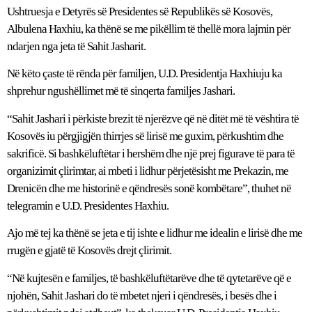
Ushtruesja e Detyrës së Presidentes së Republikës së Kosovës,
Albulena Haxhiu, ka thënë se me pikëllim të thellë mora lajmin për
ndarjen nga jeta të Sahit Jasharit.
Në këto çaste të rënda për familjen, U.D. Presidentja Haxhiuju ka
shprehur ngushëllimet më të sinqerta familjes Jashari.
“Sahit Jashari i përkiste brezit të njerëzve që në ditët më të vështira të
Kosovës iu përgjigjën thirrjes së lirisë me guxim, përkushtim dhe
sakrificë. Si bashkëluftëtar i hershëm dhe një prej figurave të para të
organizimit çlirimtar, ai mbeti i lidhur përjetësisht me Prekazin, me
Drenicën dhe me historinë e qëndresës sonë kombëtare”, thuhet në
telegramin e U.D. Presidentes Haxhiu.
Ajo më tej ka thënë se jeta e tij ishte e lidhur me idealin e lirisë dhe me
rrugën e gjatë të Kosovës drejt çlirimit.
“Në kujtesën e familjes, të bashkëluftëtarëve dhe të qytetarëve që e
njohën, Sahit Jashari do të mbetet njeri i qëndresës, i besës dhe i