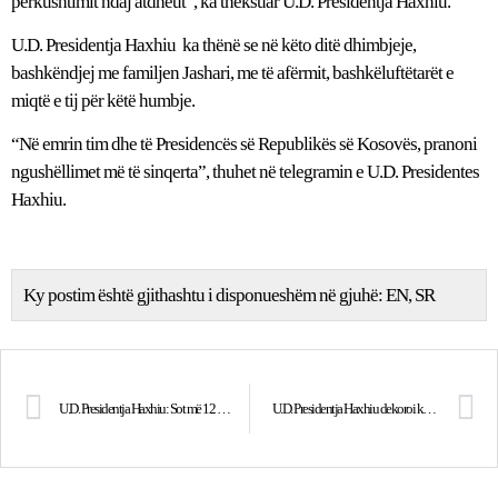
përkushtimit ndaj atdheut”, ka theksuar U.D. Presidentja Haxhiu.
U.D. Presidentja Haxhiu
ka thënë se në këto ditë dhimbjeje,
bashkëndjej me familjen Jashari, me të afërmit, bashkëluftëtarët e
miqtë e tij për këtë humbje.
“Në emrin tim dhe të Presidencës së Republikës së Kosovës, pranoni
ngushëllimet më të sinqerta”, thuhet në telegramin e U.D. Presidentes
Haxhiu.
Ky postim është gjithashtu i disponueshëm në gjuhë:
EN
SR
U.D. Presidentja Haxhiu: Sot më 12 Qershor, në Ditën e Çlirimit, jemi këtu në Prekaz në vendin ku filloi gjithçka
U.D. Presidentja Haxhiu dekoroi komandant Adem Shehin me “Urdhrin e Lirisë”