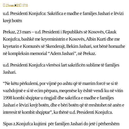
23 mars 2021
17:11
u.d. Presidenti Konjufca: Sakrifica e madhe e familjes Jashari e lëvizi
krejt botën
Prekaz, 23 mars – u.d. Presidenti i Republikës së Kosovës, Glauk
Konjufca, bashkë me kryeministrin e Kosovës, Albin Kurti dhe me
kryetarin e Komunës së Skenderajt, Bekim Jashari, sot bënë homazhe
në kompleksin memorial “Adem Jashari”, në Prekaz.
u.d. Presidenti Konjufca vlerësoi lart sakrificën sublime të familjes
Jashari.
“Ne këtu përkulemi, por vijmë po ashtu që të marrim forcë se si të
vazhdojmë e si të ecim përpara, meqenëse ky është vendi ku në vitin
1998 kombi shqiptar u ringjall dhe sakrifica e madhe e familjes
Jashari e lëvizi krejt botën, dhe e bëri botën që të rreshtohet në anën e
interesit të kombit shqiptar”, ka thënë u.d. Presidenti Konjufca.
Sipas z.Konjufca kujtimi për familjen Jashari do jetë i përhershëm