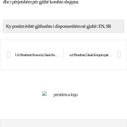
dhe i përjetshëm për gjithë kombin shqiptar.
Ky postim është gjithashtu i disponueshëm në gjuhë:
EN
SR
U.d. Presidenti i Kosovës, Glauk Konjufca kërkon propozimin e Lëvizjes Vetëvendosje për Kryeministër
u.d. Presidenti, Glauk Konjufca priti në takim komandantin e KFOR-it, gjeneralmajor Franco Federici