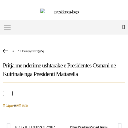
...
/
Uncategorized @sq
Pritja me nderime ushtarake e Presidentes Osmani në
Kuirinale nga Presidenti Mattarella
24 janar 2023
16:20
RREGULLORE (P) NR. 02/2022 PËR ORGANIZIMIN DHE FUNKSIONIMIN E PRESIDENCËS
Pritja e Presidentes Vjosa Osmani me nderime të larta shtetërore nga Presidenti i Malit të Zi, Milo Đukanović