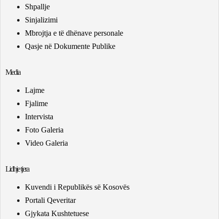
Shpallje
Sinjalizimi
Mbrojtja e të dhënave personale
Qasje në Dokumente Publike
Media
Lajme
Fjalime
Intervista
Foto Galeria
Video Galeria
Lidhje tjera
Kuvendi i Republikës së Kosovës
Portali Qeveritar
Gjykata Kushtetuese