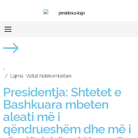
...
/
Lajme
,
Vizitat Ndërkombëtare
Presidentja: Shtetet e
Bashkuara mbeten
aleati më i
qëndrueshëm dhe më i