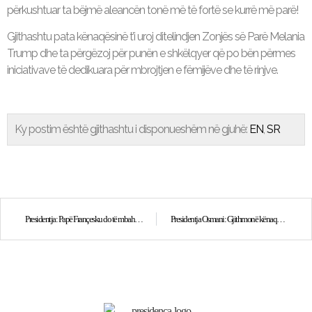
përkushtuar ta bëjmë aleancën tonë më të fortë se kurrë më parë!
Gjithashtu pata kënaqësinë t’i uroj ditelindjen Zonjës së Parë Melania
Trump dhe ta përgëzoj për punën e shkëlqyer që po bën përmes
iniciativave të dedikuara për mbrojtjen e fëmijëve dhe të rinjve.
Ky postim është gjithashtu i disponueshëm në gjuhë:
EN
SR
Presidentja: Papë Françesku do të mbahet mend për angazhimin e tij për paqen, dinjitetin njerëzor dhe solidaritetin ndërmjet popujve
Presidentja Osmani: Gjithmonë kënaqësi të takohem me mikun e madh të Kosovës, Presidentin William Ruto