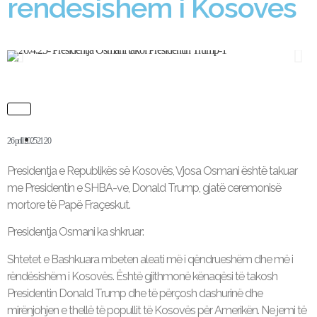
rëndësishëm i Kosovës
26 prill 2025
21:20
Presidentja e Republikës së Kosovës, Vjosa Osmani është takuar
me Presidentin e SHBA-ve, Donald Trump, gjatë ceremonisë
mortore të Papë Fraçeskut.
Presidentja Osmani ka shkruar:
Shtetet e Bashkuara mbeten aleati më i qëndrueshëm dhe më i
rëndësishëm i Kosovës. Është gjithmonë kënaqësi të takosh
Presidentin Donald Trump dhe të përçosh dashurinë dhe
mirënjohjen e thellë të popullit të Kosovës për Amerikën. Ne jemi të