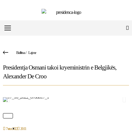
Ballina
/
Lajme
Presidentja Osmani takoi kryeministrin e Belgjikës,
Alexander De Croo
7 tetor 2022
20:11