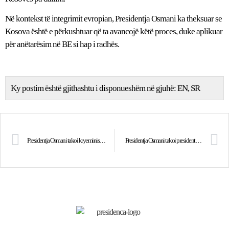
Në kontekst të integrimit evropian, Presidentja Osmani ka theksuar se
Kosova është e përkushtuar që ta avancojë këtë proces, duke aplikuar
për anëtarësim në BE si hap i radhës.
Ky postim është gjithashtu i disponueshëm në gjuhë:
EN
SR
Presidentja Osmani takoi kryeministrin e Sllovenisë, Robert Golob
Presidentja Osmani takoi presidentin e Zvicrës, Ignazio Cassis