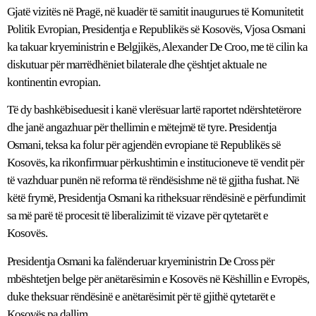
Gjatë vizitës në Pragë, në kuadër të samitit inaugurues të Komunitetit
Politik Evropian, Presidentja e Republikës së Kosovës, Vjosa Osmani
ka takuar kryeministrin e Belgjikës, Alexander De Croo, me të cilin ka
diskutuar për marrëdhëniet bilaterale dhe çështjet aktuale ne
kontinentin evropian.
Të dy bashkëbiseduesit i kanë vlerësuar lartë raportet ndërshtetërore
dhe janë angazhuar për thellimin e mëtejmë të tyre. Presidentja
Osmani, teksa ka folur për agjendën evropiane të Republikës së
Kosovës, ka rikonfirmuar përkushtimin e institucioneve të vendit për
të vazhduar punën në reforma të rëndësishme në të gjitha fushat. Në
këtë frymë, Presidentja Osmani ka ritheksuar rëndësinë e përfundimit
sa më parë të procesit të liberalizimit të vizave për qytetarët e
Kosovës.
Presidentja Osmani ka falënderuar kryeministrin De Cross për
mbështetjen belge për anëtarësimin e Kosovës në Këshillin e Evropës,
duke theksuar rëndësinë e anëtarësimit për të gjithë qytetarët e
Kosovës pa dallim.