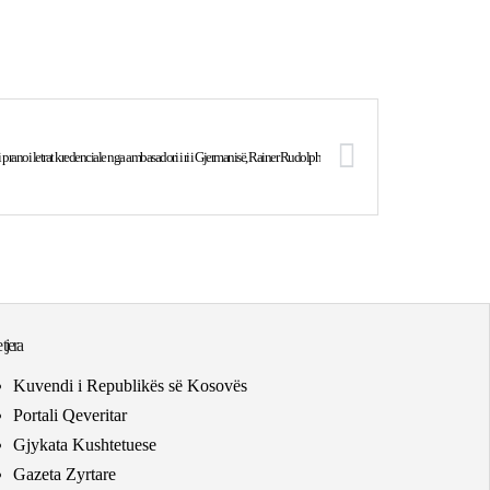
pranoi letrat kredenciale nga ambasadori i ri i Gjermanisë, Rainer Rudolph
 tjera
Kuvendi i Republikës së Kosovës
Portali Qeveritar
Gjykata Kushtetuese
Gazeta Zyrtare