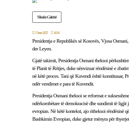
Shkarko Galerinë
15 tetor 2025
14:34
Presidentja e Republikës së Kosovës, Vjosa Osmani, 
der Leyen.
Gjatë takimit, Presidentja Osmani theksoi përkushti
të Planit të Rritjes, duke nënvizuar rëndësinë e zba
në këtë proces. Tani që Kuvendi është konstituuar, Presi
ndër vendimet e para të Kuvendit.
Presidentja Osmani theksoi se reformat e suksesshm
ndërkombëtare të demokracisë dhe sundimit të ligjit j
evropian. Në këtë kontekst, ajo ritheksoi rëndësinë që
Bashkimin Evropian, duke gjetur mënyra për thyerjen