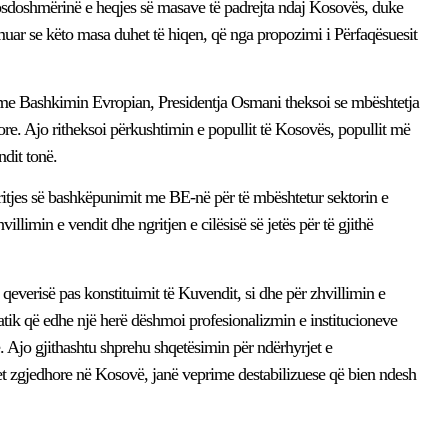
sdoshmërinë e heqjes së masave të padrejta ndaj Kosovës, duke
uar se këto masa duhet të hiqen, që nga propozimi i Përfaqësuesit
t me Bashkimin Evropian, Presidentja Osmani theksoi se mbështetja
re. Ajo ritheksoi përkushtimin e popullit të Kosovës, popullit më
dit tonë.
 rritjes së bashkëpunimit me BE-në për të mbështetur sektorin e
limin e vendit dhe ngritjen e cilësisë së jetës për të gjithë
 qeverisë pas konstituimit të Kuvendit, si dhe për zhvillimin e
tik që edhe një herë dëshmoi profesionalizmin e institucioneve
 Ajo gjithashtu shprehu shqetësimin për ndërhyrjet e
t zgjedhore në Kosovë, janë veprime destabilizuese që bien ndesh