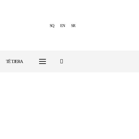
SQ
EN
SR
TË TJERA