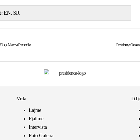
ë:
EN
SR
-s, z. Marcos Perestrello
Presidentja Osmani 
Media
Lidhje
Lajme
Fjalime
Intervista
Foto Galeria