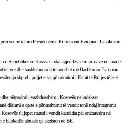
priti sot në takim Presidenten e Komisionit Evropian, Ursula von
min e Republikës së Kosovës ndaj agjendës së reformave në kuadër
timit të tyre dhe bashkëpunimit të ngushtë me Bashkimin Evropian
dentja shprehi pritjet e saj që miratimi i Planit të Rritjes të jetë
e dhe përparimi i vazhdueshëm i Kosovës në indekset
anë dëshmi e qartë e përkushtimit të vendit tonë ndaj integrimit
 Kosovës t’i jepet statusi i vendit kandidat për anëtarësim në
 e bllokadës aktuale që ekziston në BE.