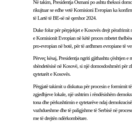
Në takim, Presidentja Osmani po ashtu theksoi domo
rikujtuar se edhe vetë Komisioni Evropian ka konfirm
të Lartë të BE-së në qershor 2024.
Duke folur për përpjekjet e Kosovës drejt përafrimi
e Komisionit Evropian në këtë proces mbetet thelbëso
pro-evropian në botë, për të ardhmen evropiane të ven
Përveç kësaj, Presidentja ngriti gjithashtu çështjen e
shëndetësisë në Kosovë, si një domosdoshmëri për zhvil
qytetarët e Kosovës.
Përgjatë takimit u diskutua për procesin e formimit të
zgjedhjeve lokale, një ushtrim i rëndësishëm demokra
tona dhe përkushtimin e qytetarëve ndaj demokracisë.
vazhdueshme dhe të paligjshme të Serbisë në procese
me të drejtën ndërkombëtare.