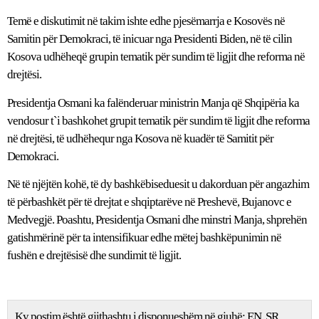
Temë e diskutimit në takim ishte edhe pjesëmarrja e Kosovës në
Samitin për Demokraci, të inicuar nga Presidenti Biden, në të cilin
Kosova udhëheqë grupin tematik për sundim të ligjit dhe reforma në
drejtësi.
Presidentja Osmani ka falënderuar ministrin Manja që Shqipëria ka
vendosur t`i bashkohet grupit tematik për sundim të ligjit dhe reforma
në drejtësi, të udhëhequr nga Kosova në kuadër të Samitit për
Demokraci.
Në të njëjtën kohë, të dy bashkëbiseduesit u dakorduan për angazhim
të përbashkët për të drejtat e shqiptarëve në Preshevë, Bujanovc e
Medvegjë. Poashtu, Presidentja Osmani dhe minstri Manja, shprehën
gatishmërinë për ta intensifikuar edhe mëtej bashkëpunimin në
fushën e drejtësisë dhe sundimit të ligjit.
Ky postim është gjithashtu i disponueshëm në gjuhë:
EN
SR