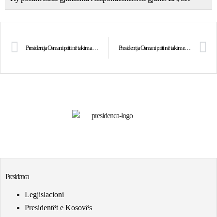
Presidentja Osmani priti në takim ambasadorin jorezident të Katarit, Ali bin Hamad Al-Mari
Presidentja Osmani priti në takim ekipin futbollistik “Ballkani”
Presidenca
Legjislacioni
Presidentët e Kosovës