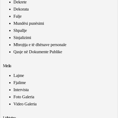
Dekrete
Dekorata
Falje
Mundësi punësimi
Shpallje
Sinjalizimi
Mbrojtja e të dhënave personale
Qasje në Dokumente Publike
Media
Lajme
Fjalime
Intervista
Foto Galeria
Video Galeria
Lidhje tjera