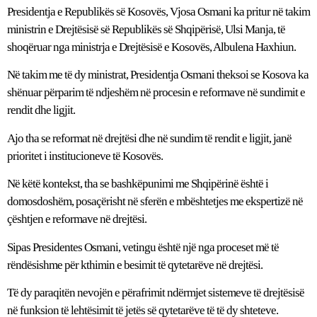
Presidentja e Republikës së Kosovës, Vjosa Osmani ka pritur në takim
ministrin e Drejtësisë së Republikës së Shqipërisë, Ulsi Manja, të
shoqëruar nga ministrja e Drejtësisë e Kosovës, Albulena Haxhiun.
Në takim me të dy ministrat, Presidentja Osmani theksoi se Kosova ka
shënuar përparim të ndjeshëm në procesin e reformave në sundimit e
rendit dhe ligjit.
Ajo tha se reformat në drejtësi dhe në sundim të rendit e ligjit, janë
prioritet i institucioneve të Kosovës.
Në këtë kontekst, tha se bashkëpunimi me Shqipërinë është i
domosdoshëm, posaçërisht në sferën e mbështetjes me ekspertizë në
çështjen e reformave në drejtësi.
Sipas Presidentes Osmani, vetingu është një nga proceset më të
rëndësishme për kthimin e besimit të qytetarëve në drejtësi.
Të dy paraqitën nevojën e përafrimit ndërmjet sistemeve të drejtësisë
në funksion të lehtësimit të jetës së qytetarëve të të dy shteteve.