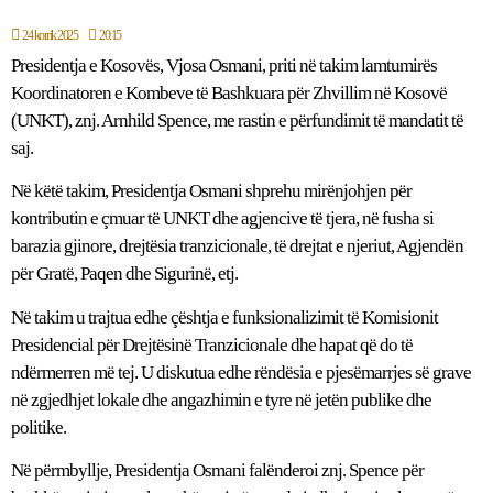
24 korrik 2025
20:15
Presidentja e Kosovës, Vjosa Osmani, priti në takim lamtumirës
Koordinatoren e Kombeve të Bashkuara për Zhvillim në Kosovë
(UNKT), znj. Arnhild Spence, me rastin e përfundimit të mandatit të
saj.
Në këtë takim, Presidentja Osmani shprehu mirënjohjen për
kontributin e çmuar të UNKT dhe agjencive të tjera, në fusha si
barazia gjinore, drejtësia tranzicionale, të drejtat e njeriut, Agjendën
për Gratë, Paqen dhe Sigurinë, etj.
Në takim u trajtua edhe çështja e funksionalizimit të Komisionit
Presidencial për Drejtësinë Tranzicionale dhe hapat që do të
ndërmerren më tej. U diskutua edhe rëndësia e pjesëmarrjes së grave
në zgjedhjet lokale dhe angazhimin e tyre në jetën publike dhe
politike.
Në përmbyllje, Presidentja Osmani falënderoi znj. Spence për