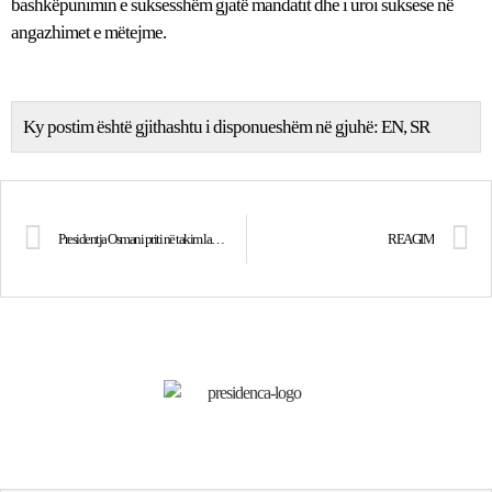
bashkëpunimin e suksesshëm gjatë mandatit dhe i uroi suksese në
angazhimet e mëtejme.
Ky postim është gjithashtu i disponueshëm në gjuhë:
EN
SR
Presidentja Osmani priti në takim lamtumirës ambasadoren e Sllovenisë, Minca Benedejčič
REAGIM