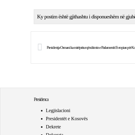
Ky postim është gjithashtu i disponueshëm në gjuh
Presidentja Osmani ka mirëpritur qëndrimin e Parlamentit Evropian për K
Presidenca
Legjislacioni
Presidentët e Kosovës
Dekrete
Dekorata