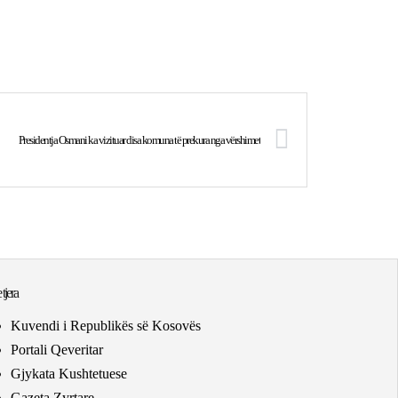
Presidentja Osmani ka vizituar disa komuna të prekura nga vërshimet
 tjera
Kuvendi i Republikës së Kosovës
Portali Qeveritar
Gjykata Kushtetuese
Gazeta Zyrtare