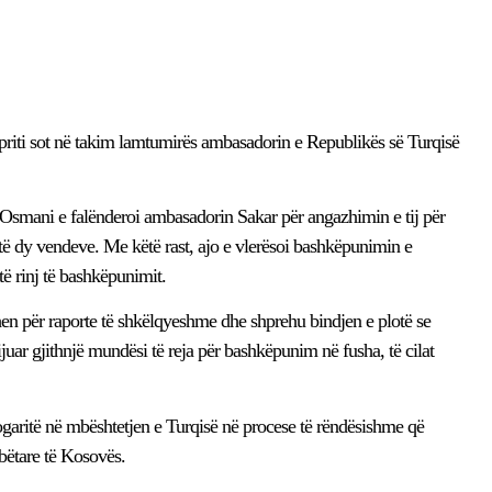
riti sot në takim lamtumirës ambasadorin e Republikës së Turqisë
ja Osmani e falënderoi ambasadorin Sakar për angazhimin e tij për
 dy vendeve. Me këtë rast, ajo e vlerësoi bashkëpunimin e
të rinj të bashkëpunimit.
hen për raporte të shkëlqyeshme dhe shprehu bindjen e plotë se
juar gjithnjë mundësi të reja për bashkëpunim në fusha, të cilat
garitë në mbështetjen e Turqisë në procese të rëndësishme që
ëtare të Kosovës.