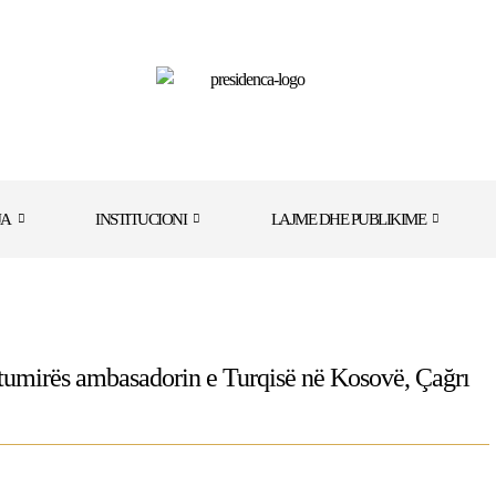
JA
INSTITUCIONI
LAJME DHE PUBLIKIME
mtumirës ambasadorin e Turqisë në Kosovë, Çağrı