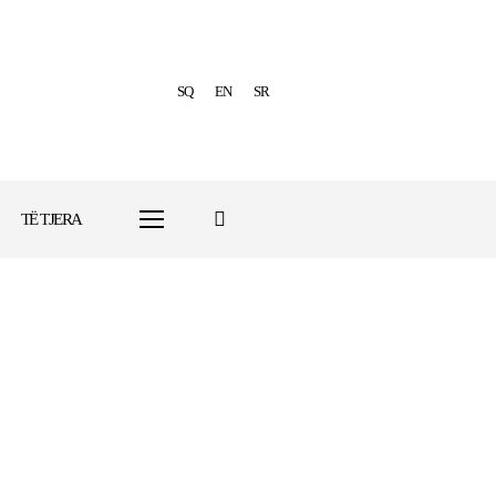
SQ
EN
SR
TË TJERA