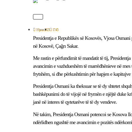
19 janar 2023
17:45
Presidentja e Republikës së Kosovës, Vjosa Osmani p
në Kosovë, Çağrı Sakar.
Me rastin e përfundimit të mandatit të tij, President
avancimin e vazhdueshëm të marrëdhënieve në mes të
frytshëm, si dhe përkushtimin për hapjen e kapitujve 
Presidentja Osmani ka theksuar se të dy shtetet shqu
bashkëpunimi do të vijojë në frymën e njëjtë duke kri
janë në interes të qytetarëve të të dy vendeve.
Në takim, Presidentja Osmani potencoi se Kosova llo
ndërlidhen ngushtë me avancimin e pozitës ndërkomb