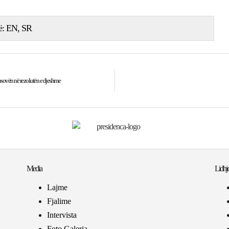
ë:
EN
SR
osovën në rezolutën e djeshme
Media
Lidhje
Lajme
Fjalime
Intervista
Foto Galeria