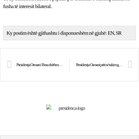
fusha të interesit bilateral.
Ky postim është gjithashtu i disponueshëm në gjuhë:
EN
SR
Presidentja Osmani: Beau shërbeu në Kosovë për ta ndihmuar shtetndërtimin dhe sundimin e ligjit në Kosovë
Presidentja Osmani priti në takim guvernatorin Mehmeti