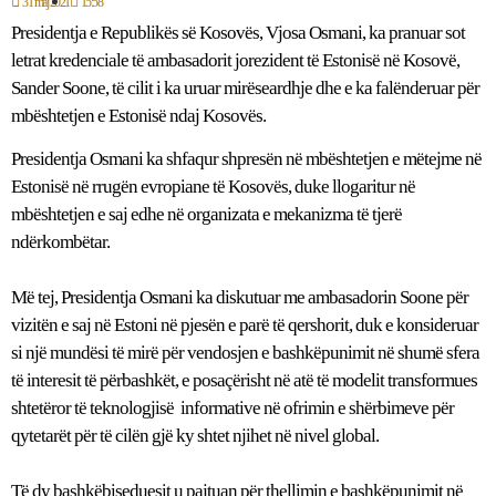
31 maj 2021
15:58
Presidentja e Republikës së Kosovës, Vjosa Osmani, ka pranuar sot
letrat kredenciale të ambasadorit jorezident të Estonisë në Kosovë,
Sander Soone, të cilit i ka uruar mirëseardhje dhe e ka falënderuar për
mbështetjen e Estonisë ndaj Kosovës.
Presidentja Osmani ka shfaqur shpresën në mbështetjen e mëtejme në
Estonisë në rrugën evropiane të Kosovës, duke llogaritur në
mbështetjen e saj edhe në organizata e mekanizma të tjerë
ndërkombëtar.
Më tej, Presidentja Osmani ka diskutuar me ambasadorin Soone për
vizitën e saj në Estoni në pjesën e parë të qershorit, duk e konsideruar
si një mundësi të mirë për vendosjen e bashkëpunimit në shumë sfera
të interesit të përbashkët, e posaçërisht në atë të modelit transformues
shtetëror të teknologjisë informative në ofrimin e shërbimeve për
qytetarët për të cilën gjë ky shtet njihet në nivel global.
Të dy bashkëbiseduesit u pajtuan për thellimin e bashkëpunimit në