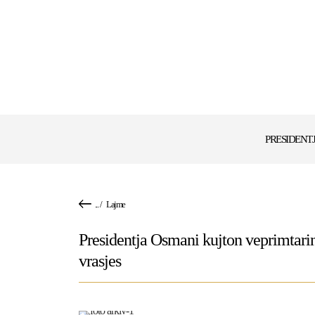
PRESIDENT
...
/
Lajme
Presidentja Osmani kujton veprimtarin
vrasjes