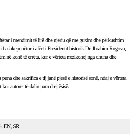
luftëtar i mendimit të lirë dhe njeriu që me guxim dhe përkushtim
Si bashkëpunëtor i afërt i Presidentit historik Dr. Ibrahim Rugova,
shëm në kohë të errëta, kur e vërteta rrezikohej nga dhuna dhe
na dhe sakrifica e tij janë pjesë e historisë sonë, ndaj e vërteta
kur autorët të dalin para drejtësisë.
ë:
EN
SR