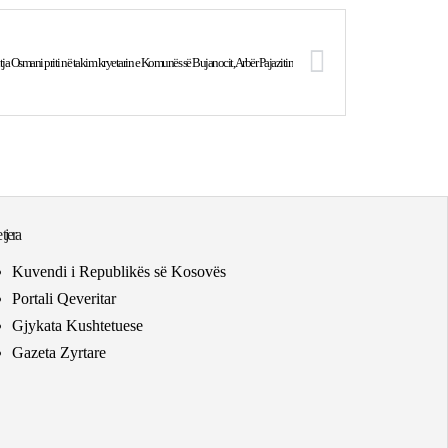
tja Osmani priti në takim kryetarin e Komunës së Bujanocit, Arbër Pajazitin
 tjera
Kuvendi i Republikës së Kosovës
Portali Qeveritar
Gjykata Kushtetuese
Gazeta Zyrtare