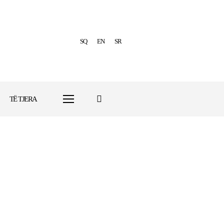
SQ
EN
SR
TË TJERA