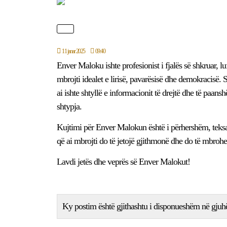
11 janar 2025
09:40
Enver Maloku ishte profesionist i fjalës së shkruar, 
mbrojti idealet e lirisë, pavarësisë dhe demokracisë. 
ai ishte shtyllë e informacionit të drejtë dhe të paan
shtypja.
Kujtimi për Enver Malokun është i përhershëm, teksa pu
që ai mbrojti do të jetojë gjithmonë dhe do të mbrohet 
Lavdi jetës dhe veprës së Enver Malokut!
Ky postim është gjithashtu i disponueshëm në gjuh