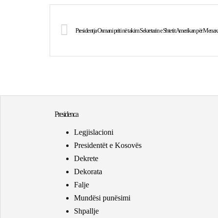
Presidentja Osmani priti në takim Sekretarin e Shtetit Amerikan për Mena
Presidenca
Legjislacioni
Presidentët e Kosovës
Dekrete
Dekorata
Falje
Mundësi punësimi
Shpallje