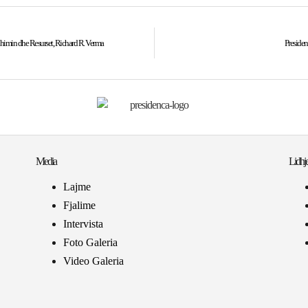
xhimin dhe Resurset, Richard R. Verma
Presiden
Media
Lidhje
Lajme
Fjalime
Intervista
Foto Galeria
Video Galeria