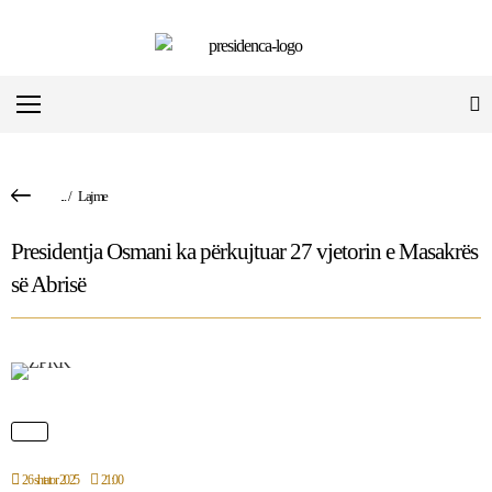
...
/
Lajme
Presidentja Osmani ka përkujtuar 27 vjetorin e Masakrës
së Abrisë
26 shtator 2025
21:00