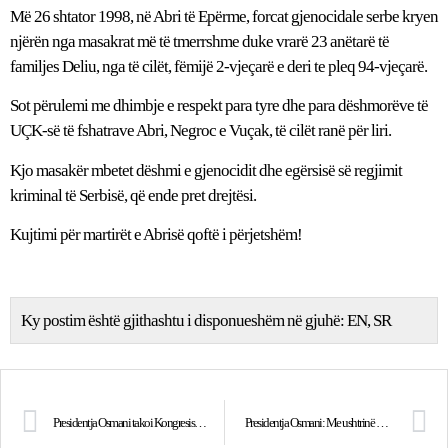
Më 26 shtator 1998, në Abri të Epërme, forcat gjenocidale serbe kryen
njërën nga masakrat më të tmerrshme duke vrarë 23 anëtarë të
familjes Deliu, nga të cilët, fëmijë 2-vjeçarë e deri te pleq 94-vjeçarë.
Sot përulemi me dhimbje e respekt para tyre dhe para dëshmorëve të
UÇK-së të fshatrave Abri, Negroc e Vuçak, të cilët ranë për liri.
Kjo masakër mbetet dëshmi e gjenocidit dhe egërsisë së regjimit
kriminal të Serbisë, që ende pret drejtësi.
Kujtimi për martirët e Abrisë qoftë i përjetshëm!
Ky postim është gjithashtu i disponueshëm në gjuhë:
EN
SR
Presidentja Osmani takoi Kongresistin Keith Self
Presidentja Osmani: Me ushtrinë më të fortë në botë!