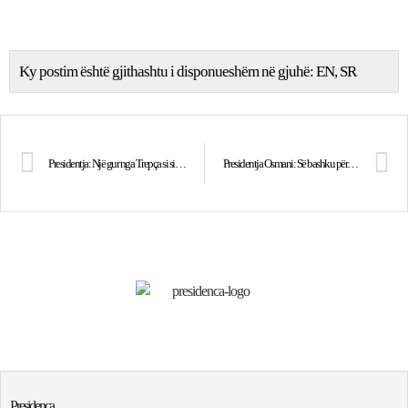
Ky postim është gjithashtu i disponueshëm në gjuhë:
EN
SR
Presidentja: Një gur nga Trepça si simbol i tokës së lirë, të pavarur e të pandashme të Kosovës, mision për të cilin Ambasadori Hovenier u angazhua për më shumë se dy dekada
Presidentja Osmani: Së bashku për një Kosovë të barabartë për të gjithë!
Presidenca