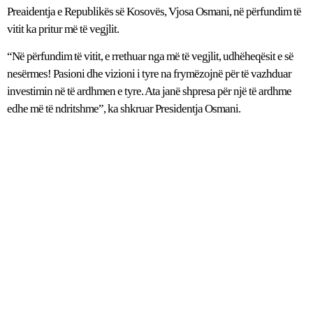
Preaidentja e Republikës së Kosovës, Vjosa Osmani, në përfundim të
vitit ka pritur më të vegjlit.
“Në përfundim të vitit, e rrethuar nga më të vegjlit, udhëheqësit e së
nesërmes! Pasioni dhe vizioni i tyre na frymëzojnë për të vazhduar
investimin në të ardhmen e tyre. Ata janë shpresa për një të ardhme
edhe më të ndritshme”, ka shkruar Presidentja Osmani.