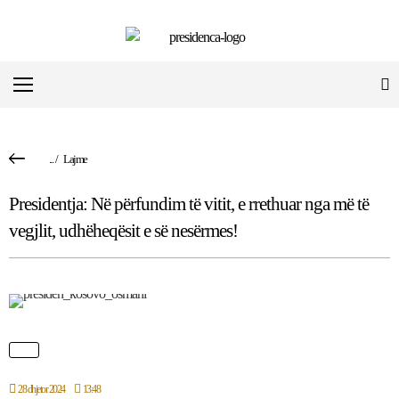
...
/
Lajme
Presidentja: Në përfundim të vitit, e rrethuar nga më të
vegjlit, udhëheqësit e së nesërmes!
28 dhjetor 2024
13:48