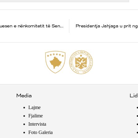
Presidentja Jahjaga u takua me me kryesuesen e nënkomitetit të Senatit të SHBA-së për Evropë, senatoren Jeanne Shaheen
Media
Lid
Lajme
Fjalime
Intervista
Foto Galeria