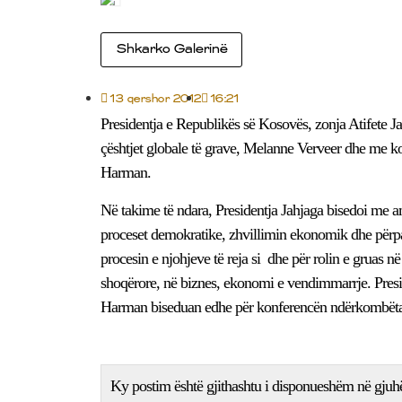
Shkarko Galerinë
13 qershor 2012
16:21
Presidentja e Republikës së Kosovës, zonja Atifete
çështjet globale të grave, Melanne Verveer dhe me 
Harman.
Në takime të ndara, Presidentja Jahjaga bisedoi me
proceset demokratike, zhvillimin ekonomik dhe përpa
procesin e njohjeve të reja si dhe për rolin e gruas n
shoqërore, në biznes, ekonomi e vendimmarrje. Presi
Harman biseduan edhe për konferencën ndërkombëtare
Ky postim është gjithashtu i disponueshëm në gjuh