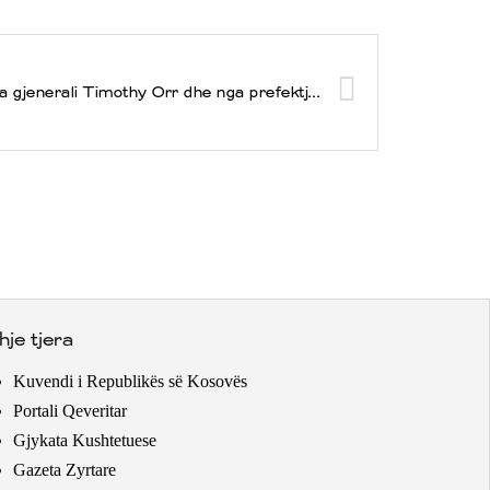
Presidentja Jahjaga u prit nga gjenerali Timothy Orr dhe nga prefektja e qytetit Johnston, zonja Paula Dierenfeld
hje tjera
Kuvendi i Republikës së Kosovës
Portali Qeveritar
Gjykata Kushtetuese
Gazeta Zyrtare