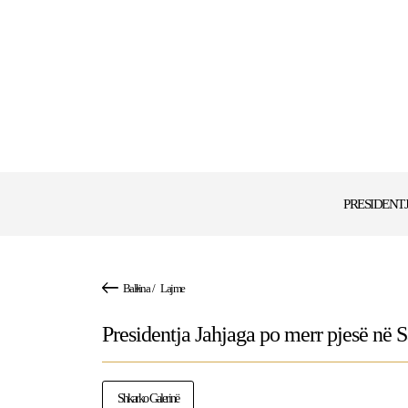
PRESIDENT
Ballina
/
Lajme
Presidentja Jahjaga po merr pjesë në S
Shkarko Galerinë