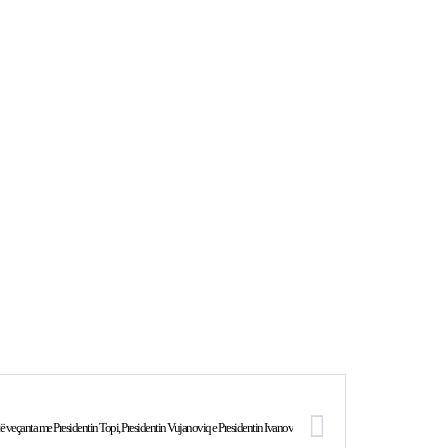
 të veçanta me Presidentin Topi, Presidentin Vujanoviq e Presidentin Ivanov