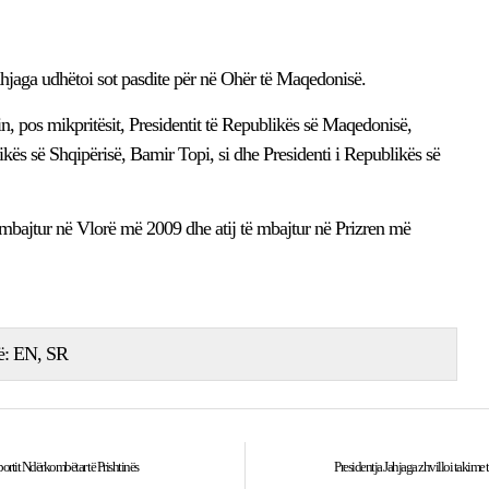
ahjaga udhëtoi sot pasdite për në Ohër të Maqedonisë.
in, pos mikpritësit, Presidentit të Republikës së Maqedonisë,
kës së Shqipërisë, Bamir Topi, si dhe Presidenti i Republikës së
 të mbajtur në Vlorë më 2009 dhe atij të mbajtur në Prizren më
ë:
EN
SR
portit Ndërkombëtar të Prishtinës
Presidentja Jahjaga zhvilloi takime