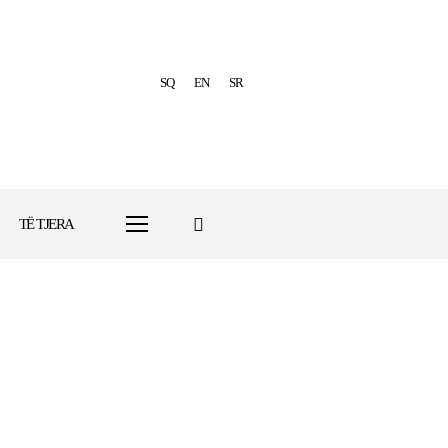
SQ
EN
SR
TË TJERA