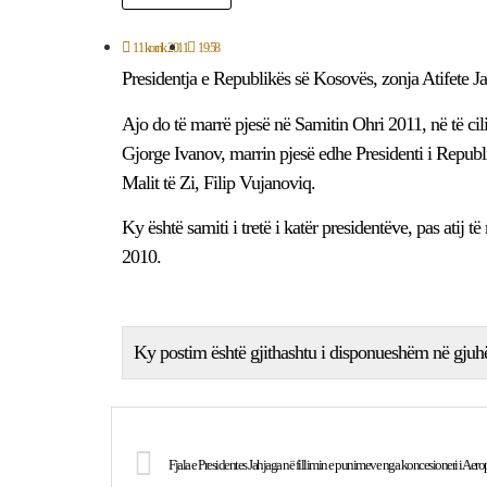
11 korrik 2011
19:58
Presidentja e Republikës së Kosovës, zonja Atifete J
Ajo do të marrë pjesë në Samitin Ohri 2011, në të cil
Gjorge Ivanov, marrin pjesë edhe Presidenti i Republi
Malit të Zi, Filip Vujanoviq.
Ky është samiti i tretë i katër presidentëve, pas atij
2010.
Ky postim është gjithashtu i disponueshëm në gjuh
Fjala e Presidentes Jahjaga në fillimin e punimeve nga koncesioneri i Aero