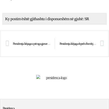
Ky postim është gjithashtu i disponueshëm në gjuhë:
SR
Presidentja Jahjaga u prit nga gjenerali Timothy Orr dhe nga prefektja e qytetit Johnston, zonja Paula Dierenfeld
Presidentja Jahjaga shpreh dhembjen e thellë për vdekjen tragjike të Dino Asanaj
Presidenca