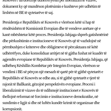
Kosovës t’ua dorëzojë udhërrëfyesin për liberalizim të vizave,
dokument ky që mundëson plotësimin e kushteve për udhëtim të
lirshëm në BE të qytetarëve të saj.
Presidentja e Republikës së Kosovës e vlerëson këtë si hap të
rëndësishëm të Komisionit Evropian dhe të vendeve anëtare që e
kanë mbështetur këtë proces. Presidentja Jahjaga shpreh gatishmërinë
dhe përkushtimin e institucioneve të Kosovës që të vazhdojnë në
përmbushjen e kritereve dhe obligimeve të përcaktuara në këtë
udhërrëfyes, duke konsoliduar arritjet në të gjitha fushat në kuadër të
agjendës evropiane të Republikës së Kosovës. Presidentja Jahjaga, që
udhëheq Këshillin Kombëtar për Integrim Evropian, vlerëson se
vendimi i BE-së përçon një mesazh të qartë për të gjithë qytetarët e
Republikës së Kosovës se edhe ata, si të gjithë qytetarët e tjerë të
rajonit të Ballkanit, gëzojnë perspektivën evropiane. Procesi i
liberalizimit të vizave do të ndihmojë institucionet e Kosovës të
thellojnë reformat në forcimin e institucioneve demokratike, në
sundimin e ligjit si dhe në luftën kundër krimit të organizuar dhe
korrupsionit.