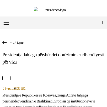
...
/
Lajme
Presidentja Jahjaga përshëndet dorëzimin e udhërrëfyesit
për viza
14 qershor 2012
12:32
Presidentja e Republikës së Kosovës, zonja Atifete Jahjaga
përshëndet vendimin e Bashkimit Evropian që institucioneve të