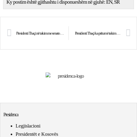
Ky postim është gjithashtu i disponueshëm në gjuhë:
EN
SR
Presidenti Thaçi në takim me senatoren amerikane Joni Ernst: Sa më afër të jetë Kosova NATO-s dhe BE-së, aq më pak do të kërcënohet nga ekstremizmi i dhunshëm
Presidenti Thaçi ka pritur në takim lamtumirës ambasadorin e Suedisë
Presidenca
Legjislacioni
Presidentët e Kosovës