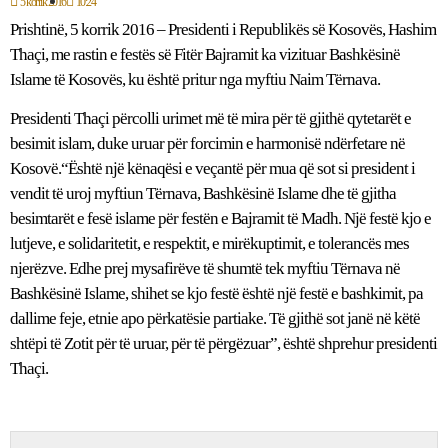
5 korrik 2016
10:24
Prishtinë, 5 korrik 2016 – Presidenti i Republikës së Kosovës, Hashim
Thaçi, me rastin e festës së Fitër Bajramit ka vizituar Bashkësinë
Islame të Kosovës, ku është pritur nga myftiu Naim Tërnava.
Presidenti Thaçi përcolli urimet më të mira për të gjithë qytetarët e
besimit islam, duke uruar për forcimin e harmonisë ndërfetare në
Kosovë.“Është një kënaqësi e veçantë për mua që sot si president i
vendit të uroj myftiun Tërnava, Bashkësinë Islame dhe të gjitha
besimtarët e fesë islame për festën e Bajramit të Madh. Një festë kjo e
lutjeve, e solidaritetit, e respektit, e mirëkuptimit, e tolerancës mes
njerëzve. Edhe prej mysafirëve të shumtë tek myftiu Tërnava në
Bashkësinë Islame, shihet se kjo festë është një festë e bashkimit, pa
dallime feje, etnie apo përkatësie partiake. Të gjithë sot janë në këtë
shtëpi të Zotit për të uruar, për të përgëzuar”, është shprehur presidenti
Thaçi.