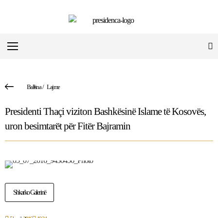
Ballina
/
Lajme
Presidenti Thaçi viziton Bashkësinë Islame të Kosovës,
uron besimtarët për Fitër Bajramin
Shkarko Galerinë