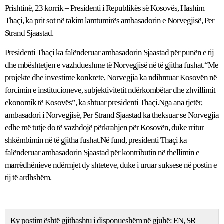
Prishtinë, 23 korrik – Presidenti i Republikës së Kosovës, Hashim
Thaçi, ka prit sot në takim lamtumirës ambasadorin e Norvegjisë, Per
Strand Sjaastad.
Presidenti Thaçi ka falënderuar ambasadorin Sjaastad për punën e tij
dhe mbështetjen e vazhdueshme të Norvegjisë në të gjitha fushat.“Me
projekte dhe investime konkrete, Norvegjia ka ndihmuar Kosovën në
forcimin e institucioneve, subjektivitetit ndërkombëtar dhe zhvillimit
ekonomik të Kosovës”, ka shtuar presidenti Thaçi.Nga ana tjetër,
ambasadori i Norvegjisë, Per Strand Sjaastad ka theksuar se Norvegjia
edhe më tutje do të vazhdojë përkrahjen për Kosovën, duke rritur
shkëmbimin në të gjitha fushat.Në fund, presidenti Thaçi ka
falënderuar ambasadorin Sjaastad për kontributin në thellimin e
marrëdhënieve ndërmjet dy shteteve, duke i uruar suksese në postin e
tij të ardhshëm.
Ky postim është gjithashtu i disponueshëm në gjuhë:
EN
SR