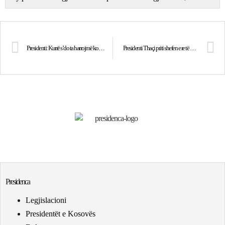
Presidenti: Kurrë s’do ta harrojmë kontributin e Francës për lirinë dhe shtetin e Kosovës
Presidenti Thaçi priti shefen e re të UNDP-së, Maria Suokko
Presidenca
Legjislacioni
Presidentët e Kosovës