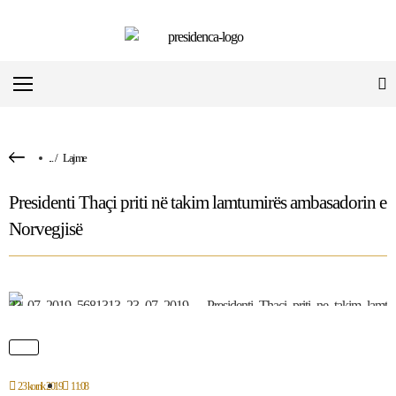
...
/
Lajme
Presidenti Thaçi priti në takim lamtumirës ambasadorin e
Norvegjisë
23 korrik 2019
11:08