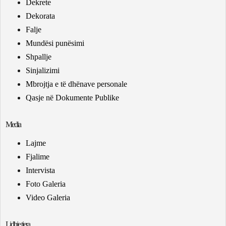
Dekrete
Dekorata
Falje
Mundësi punësimi
Shpallje
Sinjalizimi
Mbrojtja e të dhënave personale
Qasje në Dokumente Publike
Media
Lajme
Fjalime
Intervista
Foto Galeria
Video Galeria
Lidhje tjera