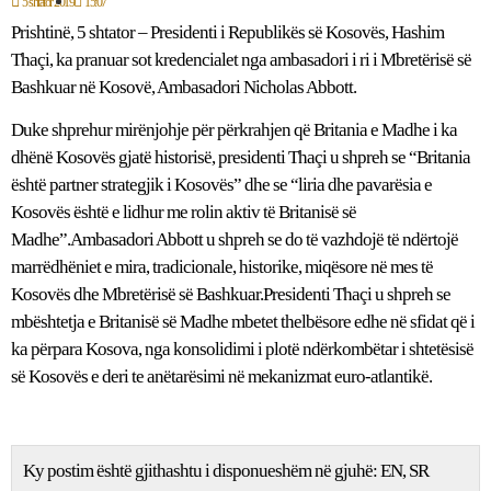
5 shtator 2019
15:07
Prishtinë, 5 shtator – Presidenti i Republikës së Kosovës, Hashim
Thaçi, ka pranuar sot kredencialet nga ambasadori i ri i Mbretërisë së
Bashkuar në Kosovë, Ambasadori Nicholas Abbott.
Duke shprehur mirënjohje për përkrahjen që Britania e Madhe i ka
dhënë Kosovës gjatë historisë, presidenti Thaçi u shpreh se “Britania
është partner strategjik i Kosovës” dhe se “liria dhe pavarësia e
Kosovës është e lidhur me rolin aktiv të Britanisë së
Madhe”.Ambasadori Abbott u shpreh se do të vazhdojë të ndërtojë
marrëdhëniet e mira, tradicionale, historike, miqësore në mes të
Kosovës dhe Mbretërisë së Bashkuar.Presidenti Thaçi u shpreh se
mbështetja e Britanisë së Madhe mbetet thelbësore edhe në sfidat që i
ka përpara Kosova, nga konsolidimi i plotë ndërkombëtar i shtetësisë
së Kosovës e deri te anëtarësimi në mekanizmat euro-atlantikë.
Ky postim është gjithashtu i disponueshëm në gjuhë:
EN
SR