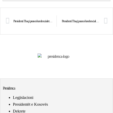
Presidenti Thaçi pranoi kredencialet e ambasadorit të ri të Austrisë
Presidenti Thaçi pranoi kredencialet nga ambasadori i ri i Norvegjisë për Kosovë
Presidenca
Legjislacioni
Presidentët e Kosovës
Dekrete