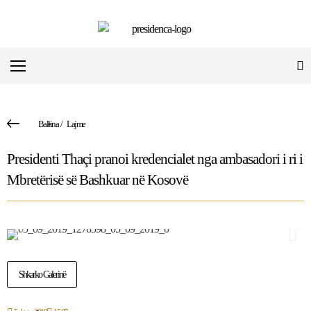
Ballina
/
Lajme
Presidenti Thaçi pranoi kredencialet nga ambasadori i ri i
Mbretërisë së Bashkuar në Kosovë
Shkarko Galerinë