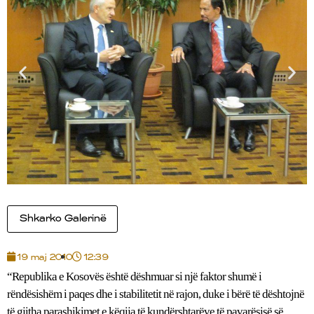
Shkarko Galerinë
19 maj 2010
12:39
“Republika e Kosovës është dëshmuar si një faktor shumë i
rëndësishëm i paqes dhe i stabilitetit në rajon, duke i bërë të dështojnë
të gjitha parashikimet e këqija të kundërshtarëve të pavarësisë së