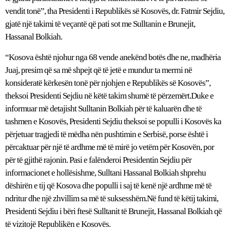
vendit tonë”, tha Presidenti i Republikës së Kosovës, dr. Fatmir Sejdiu,
gjatë një takimi të veçantë që pati sot me Sulltanin e Brunejit,
Hassanal Bolkiah.
“Kosova është njohur nga 68 vende anekënd botës dhe ne, madhëria
Juaj, presim që sa më shpejt që të jetë e mundur ta merrni në
konsideratë kërkesën tonë për njohjen e Republikës së Kosovës”,
theksoi Presidenti Sejdiu në këtë takim shumë të përzemërt.Duke e
informuar më detajisht Sulltanin Bolkiah për të kaluarën dhe të
tashmen e Kosovës, Presidenti Sejdiu theksoi se populli i Kosovës ka
përjetuar tragjedi të mëdha nën pushtimin e Serbisë, porse është i
përcaktuar për një të ardhme më të mirë jo vetëm për Kosovën, por
për të gjithë rajonin. Pasi e falënderoi Presidentin Sejdiu për
informacionet e hollësishme, Sulltani Hassanal Bolkiah shprehu
dëshirën e tij që Kosova dhe populli i saj të kenë një ardhme më të
ndritur dhe një zhvillim sa më të suksesshëm.Në fund të këtij takimi,
Presidenti Sejdiu i bëri ftesë Sulltanit të Brunejit, Hassanal Bolkiah që
të vizitojë Republikën e Kosovës.