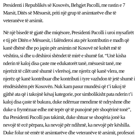
Presidenti i Republikës së Kosovës, Behgjet Pacolli, me rastin e 7
Marsit, Ditës së Mësuesit, priti një grup të arsimtarëve dhe të
veteranëve të arsimit.
Në një bisedë të gjatë dhe miqësore, Presidenti Pacolli i uroi mysafirët
e tij për Ditën e Mësuesit, i falënderoi ata për kontributin e madh që
kanë dhënë dhe po japin për arsimin në Kosovë në kohët më të
vështira, si dhe u dëshiroi shëndet të mirë e shumë fat. “Unë kisha
nderin të kaloj disa çaste me edukatorët tanë, mësuesit tanë, me
njerëzit të cilët unë shumë i vlerësoj, me njerëz që kanë vlera, me
njerëz që kanë kontribuar dhe kontributi i tyre vazhdon të jetë shumë i
rëndësishëm për Kosovën. Nuk kam pasur mundësi që t’i takoj të
gjithë ata që i takojnë kësaj kategorie, por simbolikisht pata nderin t’i
kaloj disa çaste të bukura, duke ndërruar mendime të ndryshme dhe
duke u frymëzuar edhe më tepër që të punojmë për shoqërinë tonë”,
tha Presidenti Pacolli pas takimit, duke shtuar se shoqëria jonë ka
nevojë të ecë përpara, ka nevojë për ndihmë, ka nevojë për këshilla.
Duke folur në emër të arsimtarëve dhe veteranëve të arsimit, profesori