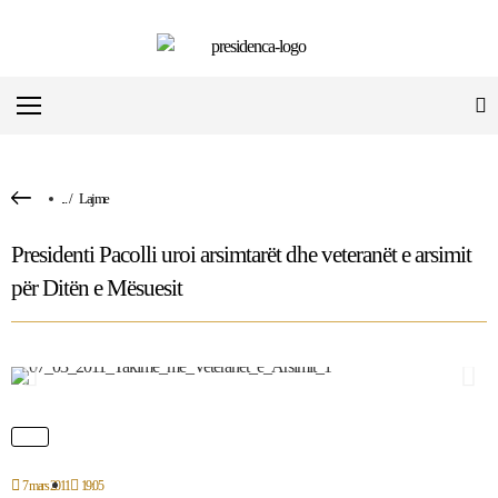
...
/
Lajme
Presidenti Pacolli uroi arsimtarët dhe veteranët e arsimit
për Ditën e Mësuesit
7 mars 2011
19:05