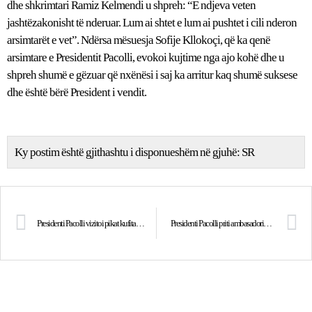
dhe shkrimtari Ramiz Kelmendi u shpreh: “E ndjeva veten
jashtëzakonisht të nderuar. Lum ai shtet e lum ai pushtet i cili nderon
arsimtarët e vet”. Ndërsa mësuesja Sofije Kllokoçi, që ka qenë
arsimtare e Presidentit Pacolli, evokoi kujtime nga ajo kohë dhe u
shpreh shumë e gëzuar që nxënësi i saj ka arritur kaq shumë suksese
dhe është bërë President i vendit.
Ky postim është gjithashtu i disponueshëm në gjuhë:
SR
Presidenti Pacolli vizitoi pikat kufitare 1 dhe 31 në Zubin Potok dhe Leposaviq
Presidenti Pacolli priti ambasadorin e Zvicrës në Kosovë, z.Lukas Beglinger