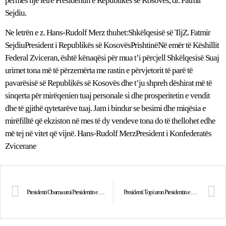
përmes një letre Presidentin e Republikës së Kosovës, dr. Fatmir
Sejdiu.
Ne letrën e z. Hans-Rudolf Merz thuhet:Shkëlqesisë së TijZ. Fatmir
SejdiuPresident i Republikës së KosovësPrishtinëNë emër të Këshillit
Federal Zviceran, është kënaqësi për mua t’i përcjell Shkëlqesisë Suaj
urimet tona më të përzemërta me rastin e përvjetorit të parë të
pavarësisë së Republikës së Kosovës dhe t’ju shpreh dëshirat më të
sinqerta për mirëqenien tuaj personale si dhe prosperitetin e vendit
dhe të gjithë qytetarëve tuaj. Jam i bindur se besimi dhe miqësia e
mirëfilltë që ekziston në mes të dy vendeve tona do të thellohet edhe
më tej në vitet që vijnë. Hans-Rudolf MerzPresident i Konfederatës
Zvicerane
Presidenti Obama uroi Presidentin e Kosovës në përvjetorin e pavarësisë
Presidenti Topi uron Presidentin e Republikës së Kosovës, Fatmir Sejdiu me rastin e përvjetorit të parë të Ditës së Pavarësisë