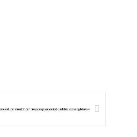
sovë duhet të realizohen projekte që kanë efekt direkt në jetën e qytetarëve