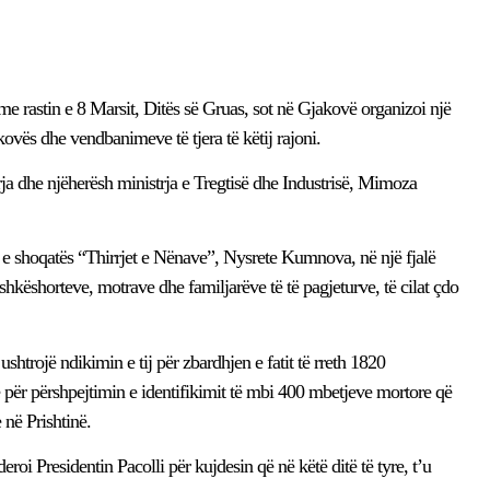
me rastin e 8 Marsit, Ditës së Gruas, sot në Gjakovë organizoi një
kovës dhe vendbanimeve të tjera të këtij rajoni.
ja dhe njëherësh ministrja e Tregtisë dhe Industrisë, Mimoza
a e shoqatës “Thirrjet e Nënave”, Nysrete Kumnova, në një fjalë
hkëshorteve, motrave dhe familjarëve të të pagjeturve, të cilat çdo
ë ushtrojë ndikimin e tij për zbardhjen e fatit të rreth 1820
e për përshpejtimin e identifikimit të mbi 400 mbetjeve mortore që
në Prishtinë.
roi Presidentin Pacolli për kujdesin që në këtë ditë të tyre, t’u