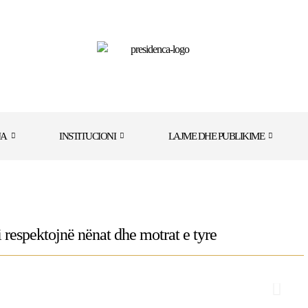
JA
INSTITUCIONI
LAJME DHE PUBLIKIME
i respektojnë nënat dhe motrat e tyre