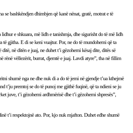
tha se bashkëndjen dhimbjen që kanë nënat, gratë, motrat e të
idhur e shkuara, më lidh e tanishmja, dhe sigurisht do të më lidh
ra të gjitha. E di se keni vuajtur. Por, ne do të mundohemi që ta
itë, në ditën e juaj, ne duhet t’i gëzohemi kësaj dite, ditës së
 rënë vëllezërit, burrat, djemtë e juaj. Lavdi atyre”, tha në fillim
 pritni shumë nga ne dhe nuk di a do të jemi në gjendje t’ua kthejmë
nd t’ju premtoj se do të punoj me gjithë fuqinë, që ta ndieni se ju
ërket juve, t’i gëzohemi ardhmërisë dhe t’i gëzohemi shpresës”,
dinë t’i respektojnë ato. Por, kjo nuk mjafton. Duhet edhe shumë