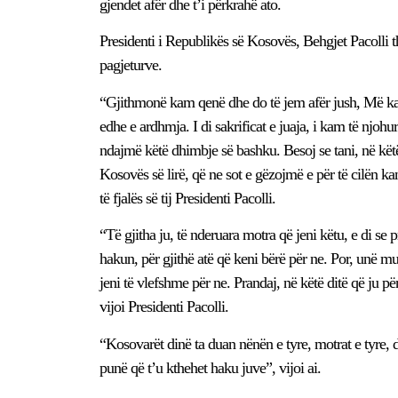
gjendet afër dhe t’i përkrahë ato.
Presidenti i Republikës së Kosovës, Behgjet Pacolli 
pagjeturve.
“Gjithmonë kam qenë dhe do të jem afër jush, Më ka l
edhe e ardhmja. I di sakrificat e juaja, i kam të njohu
ndajmë këtë dhimbje së bashku. Besoj se tani, në këtë d
Kosovës së lirë, që ne sot e gëzojmë e për të cilën kanë
të fjalës së tij Presidenti Pacolli.
“Të gjitha ju, të nderuara motra që jeni këtu, e di se
hakun, për gjithë atë që keni bërë për ne. Por, unë mu
jeni të vlefshme për ne. Prandaj, në këtë ditë që ju p
vijoi Presidenti Pacolli.
“Kosovarët dinë ta duan nënën e tyre, motrat e tyre, 
punë që t’u kthehet haku juve”, vijoi ai.