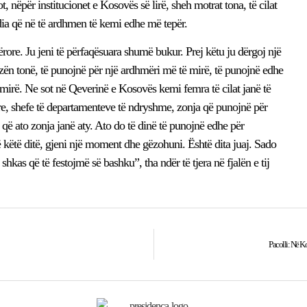
t, nëpër institucionet e Kosovës së lirë, sheh motrat tona, të cilat
ia që në të ardhmen të kemi edhe më tepër.
rore. Ju jeni të përfaqësuara shumë bukur. Prej këtu ju dërgoj një
ën tonë, të punojnë për një ardhmëri më të mirë, të punojnë edhe
ë mirë. Ne sot në Qeverinë e Kosovës kemi femra të cilat janë të
, shefe të departamenteve të ndryshme, zonja që punojnë për
 që ato zonja janë aty. Ato do të dinë të punojnë edhe për
ë këtë ditë, gjeni një moment dhe gëzohuni. Është dita juaj. Sado
hkas që të festojmë së bashku”, tha ndër të tjera në fjalën e tij
Pacolli: Në Ko