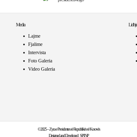
Media
Lidhje
Lajme
Fjalime
Intervista
Foto Galeria
Video Galeria
©2025 – Zyra e Presidentes së Republikës së Kosovës
Designed and Developed:
SPINP