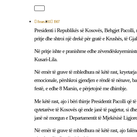
8 mars 2011
19:07
Presidenti i Republikës së Kosovës, Behgjet Pacolli, 
pritje dhe shtroi një drekë për gratë e Krushës, të Gja
Në pritje ishte e pranishme edhe zëvendëskryeministr
Kusari-Lila.
Në emër të grave të mbledhura në këtë rast, kryetarj
emocionale, përshkroi gjendjen e rëndë të nënave, bas
festë, e edhe 8 Marsin, e përjetojnë me dhimbje.
Me këtë rast, ajo i bëri thirrje Presidentit Pacolli që t
qytetarëve të Kosovës që ende janë të pagjetur, si dh
janë në morgun e Departamentit të Mjekësisë Ligjore 
Në emër të grave të mbledhura në këtë rast, ajo falënde