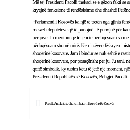
Më tej Presidenti Pacolli theksoi se e gëzon fakti se so
kryejnë funksione të rëndësishme dhe dhashtë Perënd
“Parlamenti i Kosovës ka një të tretën nga gjinia femë
mesazh deputeteve që të punojnë, të punojnë për kauz
për juve. Ju meritoni që të jeni të përfaqësuara sa m
përfaqësuara shumë mirë. Kemi zëvendëskryeministre
shoqërinë kosovare. Jam i bindur se nuk është e rastit
shoqërinë kosovare, por posaçërisht për ju. Ju tani, n
qoftë simbolik, ky tubim këtu të jetë një moment, një s
Presidenti i Republikës së Kosovës, Behgjet Pacolli.
Pacolli: Austria ishte dhe ka mbetur mike e vërtetë e Kosovës