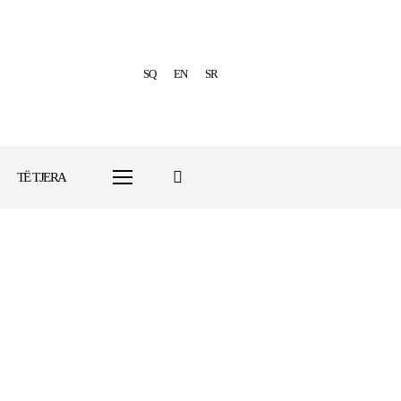
SQ
EN
SR
TË TJERA